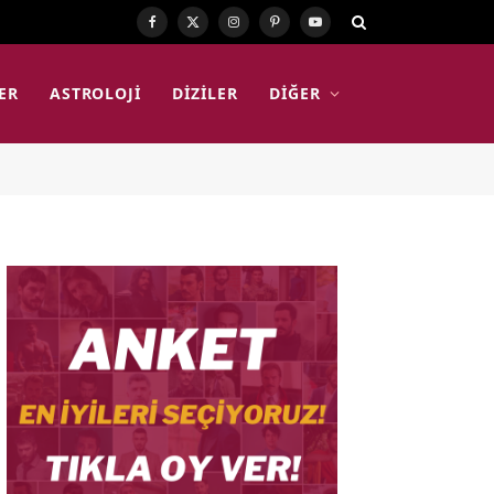
Facebook
X
Instagram
Pinterest
YouTube
(Twitter)
ER
ASTROLOJI
DIZILER
DIĞER