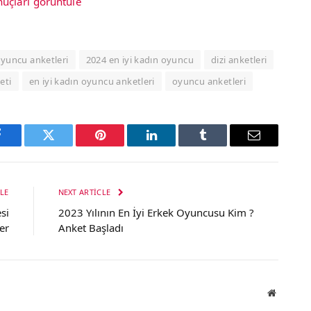
uçları görüntüle
oyuncu anketleri
2024 en iyi kadın oyuncu
dizi anketleri
eti
en iyi kadın oyuncu anketleri
oyuncu anketleri
Facebook
Twitter
Pinterest
LinkedIn
Tumblr
Email
LE
NEXT ARTICLE
si
2023 Yılının En İyi Erkek Oyuncusu Kim ?
er
Anket Başladı
Website