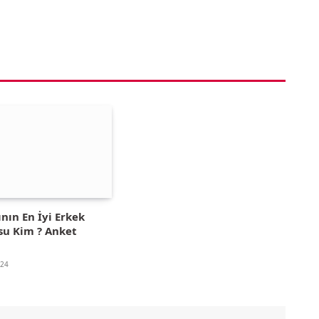
ının En İyi Erkek
u Kim ? Anket
024