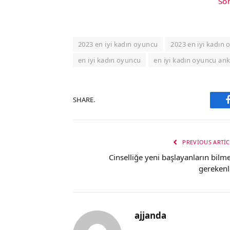
Son
2023 en iyi kadın oyuncu
2023 en iyi kadın 
en iyi kadın oyuncu
en iyi kadın oyuncu ank
SHARE.
PREVIOUS ARTIC
Cinselliğe yeni başlayanların bilme
gerekenl
ajjanda