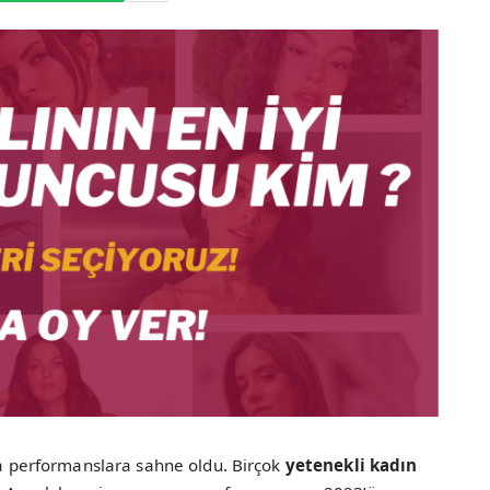
ika performanslara sahne oldu. Birçok
yetenekli kadın