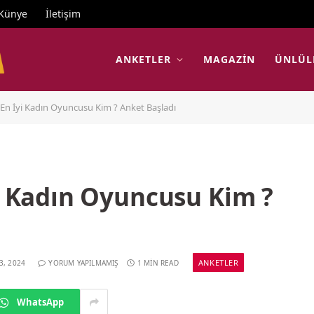
Künye
İletişim
ANKETLER
MAGAZIN
ÜNLÜL
n En İyi Kadın Oyuncusu Kim ? Anket Başladı
yi Kadın Oyuncusu Kim ?
ANKETLER
3, 2024
YORUM YAPILMAMIŞ
1 MIN READ
WhatsApp