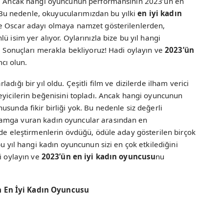
rdi. Ancak hangi oyuncunun performansının 2023’ün en
r. Bu nedenle, okuyucularımızdan bu yılki
en iyi kadın
zde Oscar adayı olmaya namzet gösterilenlerden,
ü isim yer alıyor. Oylarınızla bize bu yıl hangi
n. Sonuçları merakla bekliyoruz! Hadi oylayın ve
2023’ün
cı olun.
dığı bir yıl oldu. Çeşitli film ve dizilerde ilham verici
eyicilerin beğenisini topladı. Ancak hangi oyuncunun
sunda fikir birliği yok. Bu nedenle siz değerli
damga vuran kadın oyuncular arasından en
zde eleştirmenlerin övdüğü, ödüle aday gösterilen birçok
bu yıl hangi kadın oyuncunun sizi en çok etkilediğini
i oylayın ve
2023’ün en iyi kadın oyuncusu
nu
n En İyi Kadın Oyuncusu