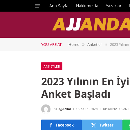
Ana Sayfa
Hakkımızda
Yazarlar
YOU ARE AT:
Home
Anketler
2023 Yılını
»
»
ANKETLER
2023 Yılının En İ
Anket Başladı
BY
AJJANDA
OCAK 13, 2024
UPDATED:
OCAK 1
Facebook
Twitter