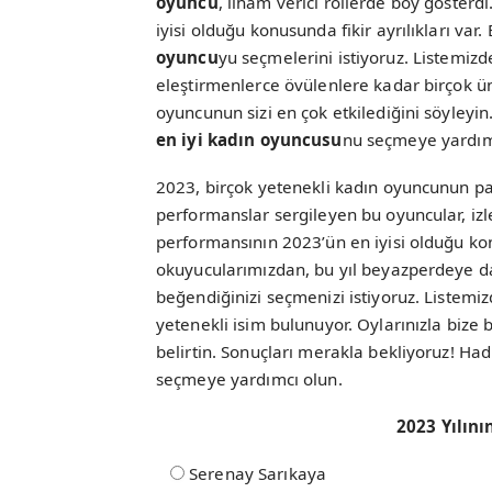
oyuncu
, ilham verici rollerde boy göste
iyisi olduğu konusunda fikir ayrılıkları va
oyuncu
yu seçmelerini istiyoruz. Listemi
eleştirmenlerce övülenlere kadar birçok ünl
oyuncunun sizi en çok etkilediğini söyleyi
en iyi kadın oyuncusu
nu seçmeye yardım
2023, birçok yetenekli kadın oyuncunun parla
performanslar sergileyen bu oyuncular, izl
performansının 2023’ün en iyisi olduğu konu
okuyucularımızdan, bu yıl beyazperdeye 
beğendiğinizi seçmenizi istiyoruz. Listemi
yetenekli isim bulunuyor. Oylarınızla bize 
belirtin. Sonuçları merakla bekliyoruz! Had
seçmeye yardımcı olun.
2023 Yılını
Serenay Sarıkaya