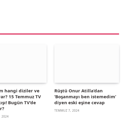
m hangi diziler ve
Rüştü Onur Atilla’dan
 var? 15 Temmuz TV
‘Boşanmayı ben istemedim’
ışı! Bugün TV’de
diyen eski eşine cevap
r?
TEMMUZ 7, 2024
 2024