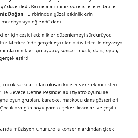
iği’ düzenledi. Karne alan minik öğrencilere iyi tatiller
niz Doğan
, “Birbirinden güzel etkinliklerin
rımız doyasıya eğlendi” dedi.
er için çeşitli etkinlikler düzenlemeyi sürdürüyor.
tür Merkezi’nde gerçekleştirilen aktiviteler ile doyasıya
mında minikler için tiyatro, konser, müzik, dans, oyun,
gerçekleştirdi.
I
, çocuk şarkılarından oluşan konser vererek minikleri
 ile Geveze Define Peşinde’ adlı tiyatro oyunu ile
şme oyun grupları, karaoke, maskotlu dans gösterileri
. Çocuklara gün boyu pamuk şeker ikramları ve çeşitli
ğan
‘da müzisyen Onur Erol’a konserin ardından çiçek