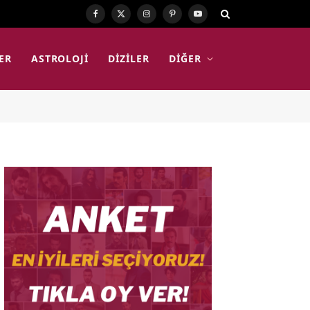
Facebook
X
Instagram
Pinterest
YouTube
(Twitter)
ER
ASTROLOJI
DIZILER
DIĞER