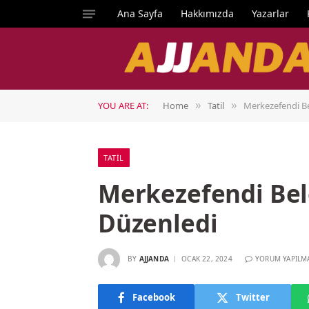
Ana Sayfa
Hakkımızda
Yazarlar
YOU ARE AT:
Home
Tatil
Merkezefendi Be
»
»
TATIL
Merkezefendi Bele
Düzenledi
BY
AJJANDA
OCAK 22, 2024
YORUM YAPILM
Facebook
Twitter