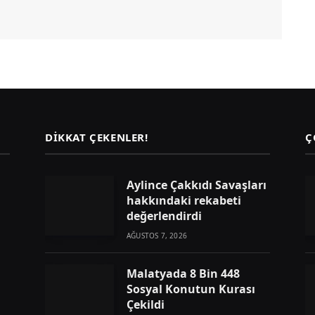
DIKKAT ÇEKENLER!
Ç
Aylince Çakkıdı Savaşları
hakkındaki rekabeti
değerlendirdi
AĞUSTOS 7, 2026
Malatyada 8 Bin 448
Sosyal Konutun Kurası
Çekildi