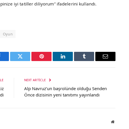
ize iyi tatiller diliyorum” ifadelerini kullandı.
Oyun
Facebook
Twitter
Pinterest
LinkedIn
Tumblr
Email
LE
NEXT ARTICLE
iz
Alp Navruz’un başrolünde olduğu Senden
di
Önce dizisinin yeni tanıtımı yayınlandı
Website