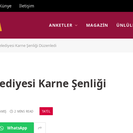
Künye
İletişim
ANKETLER
MAGAZIN
ÜNLÜL
lediyesi Karne Şenliği Düzenledi
diyesi Karne Şenliği
TATIL
AMIŞ
2 MINS READ
WhatsApp