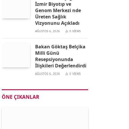
İzmir Biyotıp ve
Genom Merkezi nde
Üreten Sağlık
Vizyonunu Açıkladı
AĞUSTOS 6, 2026
0
VIEWS
Bakan Göktaş Belçika
Milli Günü
Resepsiyonunda
İlişkileri Değerlendirdi
AĞUSTOS 6, 2026
0
VIEWS
ÖNE ÇIKANLAR