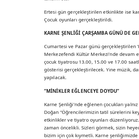
Ertesi gün gerçekleştirilen etkinlikte ise 
Çocuk oyunları gerçekleştirildi.
KARNE ŞENLİĞİ ÇARŞAMBA GÜNÜ DE GE
Cumartesi ve Pazar günü gerçekleştirilen 
Merkezefendi Kültür Merkezi’nde devam ede
çocuk tiyatrosu 13.00, 15.00 ve 17.00 saat
gösterisi gerçekleştirilecek. Yine müzik, d
yapılacak.
“MİNİKLER EĞLENCEYE DOYDU”
Karne Şenliği’nde eğlenen çocukları yaln
Doğan “Öğrencilerimizin tatil sürelerini key
etkinlikler ve tiyatro oyunları düzenliyoruz
zaman öncelikli. Sizleri görmek, sizin heyec
bizim için çok kıymetli. Karne şenliğimizde