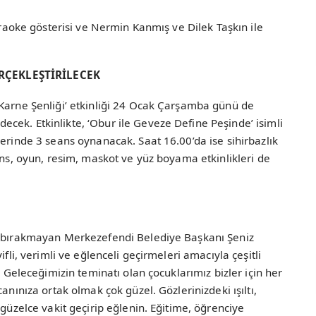
karaoke gösterisi ve Nermin Kanmış ve Dilek Taşkın ile
RÇEKLEŞTİRİLECEK
‘Karne Şenliği’ etkinliği 24 Ocak Çarşamba günü de
cek. Etkinlikte, ‘Obur ile Geveze Define Peşinde’ isimli
lerinde 3 seans oynanacak. Saat 16.00’da ise sihirbazlık
ans, oyun, resim, maskot ve yüz boyama etkinlikleri de
ız bırakmayan Merkezefendi Belediye Başkanı Şeniz
ifli, verimli ve eğlenceli geçirmeleri amacıyla çeşitli
. Geleceğimizin teminatı olan çocuklarımız bizler için her
anınıza ortak olmak çok güzel. Gözlerinizdeki ışıltı,
 güzelce vakit geçirip eğlenin. Eğitime, öğrenciye