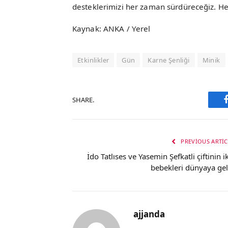
desteklerimizi her zaman sürdüreceğiz. Hepin
Kaynak: ANKA / Yerel
Etkinlikler
Gün
Karne Şenliği
Minik
SHARE.
PREVIOUS ARTIC
İdo Tatlıses ve Yasemin Şefkatli çiftinin ik
bebekleri dünyaya gel
ajjanda