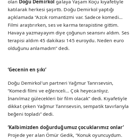
olan
Doğu Demirkol
galaya Yaşam Koçu kıyafetiyle
katılarak herkesi şaşırttı. Doğu Demirkol yaptığı
açıklamada “Azcık romantizmi var. Sadece komedi…
Filmi araştırırken, ses ve karma terapistine gittim.
Havaya yazmayayım diye çoğunun seansını aldım. Ses
terapisi aldım 45 dakikası 145 euroydu. Neden euro
olduğunu anlamadım” dedi.
‘Gecenin en şıkı’
Doğu Demirkol’un partneri Yağmur Tanrısevsin,
“Komedi filmi ve eğlenceli… Çok heyecanlıyız.
İnanılmaz gülecekleri bir film olacak” dedi. Kıyafetiyle
dikkat çeken Yağmur Tanrısevsin, sempatik tavırlarıyla
beğeni topladı” dedi.
‘Kalbimizden doğurduğumuz çocuklarımız onlar’
Projede yer alan Ömür Gedik, “Konuk oyuncuydum.