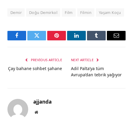
Demir
Doğu Demirkol
Film
Filmin
Yaşam Koçu
Facebook
Twitter
Pinterest
LinkedIn
Tumblr
Email
PREVIOUS ARTICLE
NEXT ARTICLE
Çay bahane sohbet şahane
Adil Palta’ya tüm
Avrupa’dan tebrik yağıyor
ajjanda
Website