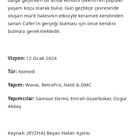
dalga geçerken bir anda kendini ülkenin en popüler
yaşam koçu olarak bulur. Gün geçtikçe çevresinde
oluşan mürit halesinin etkisiyle kerameti kendinden
sanan Cafer’in gerçeği bulması için önce kendini
bulması gerekmektedir.
Vizyon:
12 Ocak 2024
Tür:
Komedi
Yapım:
Wovie, RetroPro, Netd & DMC
Yapımcılar:
Samsun Demir, Emrah Güzelkokar, Özgür
Akbaş
Kaynak: (BYZHA) Beyaz Haber Ajansı