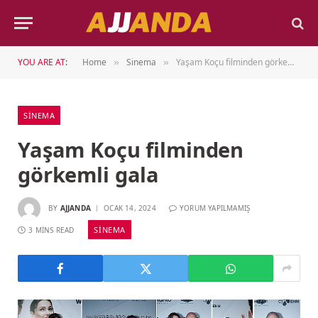
YOU ARE AT:
Home
Sinema
Yaşam Koçu filminden görkemli gala
»
»
SINEMA
Yaşam Koçu filminden
görkemli gala
BY
AJJANDA
OCAK 14, 2024
YORUM YAPILMAMIŞ
SINEMA
3 MINS READ