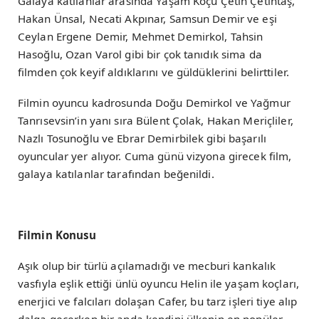
Galaya katılanlar arasında Yaşam Koçu Çetin Çetintaş,
Hakan Ünsal, Necati Akpınar, Samsun Demir ve eşi
Ceylan Ergene Demir, Mehmet Demirkol, Tahsin
Hasoğlu, Ozan Varol gibi bir çok tanıdık sima da
filmden çok keyif aldıklarını ve güldüklerini belirttiler.
Filmin oyuncu kadrosunda Doğu Demirkol ve Yağmur
Tanrısevsin’in yanı sıra Bülent Çolak, Hakan Meriçliler,
Nazlı Tosunoğlu ve Ebrar Demirbilek gibi başarılı
oyuncular yer alıyor. Cuma günü vizyona girecek film,
galaya katılanlar tarafından beğenildi.
Filmin Konusu
Aşık olup bir türlü açılamadığı ve mecburi kankalık
vasfıyla eşlik ettiği ünlü oyuncu Helin ile yaşam koçları,
enerjici ve falcıları dolaşan Cafer, bu tarz işleri tiye alıp