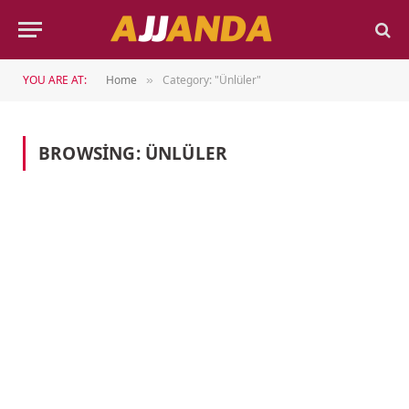
YOU ARE AT:
Home
Category: "Ünlüler"
»
BROWSING:
ÜNLÜLER