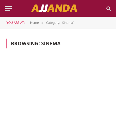
YOU ARE AT:
Home
Category: "Sinema"
»
BROWSING:
SINEMA