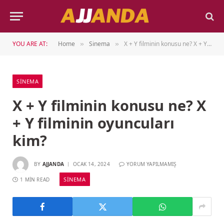
YOU ARE AT:
Home
Sinema
X + Y filminin konusu ne? X + Y filminin oyuncuları kim?
»
»
SINEMA
X + Y filminin konusu ne? X
+ Y filminin oyuncuları
kim?
BY
AJJANDA
OCAK 14, 2024
YORUM YAPILMAMIŞ
SINEMA
1 MIN READ