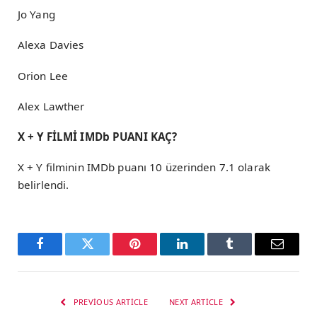
Jo Yang
Alexa Davies
Orion Lee
Alex Lawther
X + Y FİLMİ IMDb PUANI KAÇ?
X + Y filminin IMDb puanı 10 üzerinden 7.1 olarak
belirlendi.
Facebook
Twitter
Pinterest
LinkedIn
Tumblr
Email
PREVIOUS ARTICLE
NEXT ARTICLE