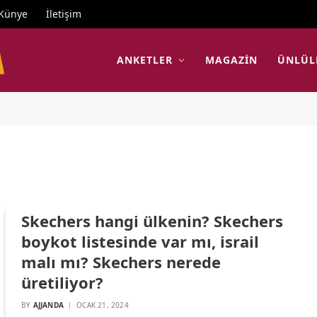
Künye
İletişim
ANKETLER
MAGAZIN
ÜNLÜL
Skechers hangi ülkenin? Skechers
boykot listesinde var mı, israil
malı mı? Skechers nerede
üretiliyor?
BY
AJJANDA
OCAK 21, 2024