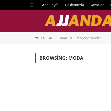
Ana Sayfa
Hakkımızda
Yazarlar
YOU ARE AT:
Home
Category: "Moda"
»
BROWSING:
MODA