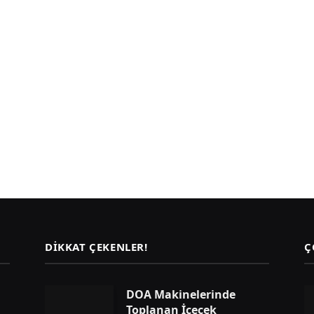
DIKKAT ÇEKENLER!
Ç
DOA Makinelerinde
Toplanan İçecek