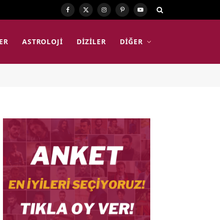
Facebook
X
Instagram
Pinterest
YouTube
(Twitter)
ER
ASTROLOJI
DIZILER
DIĞER