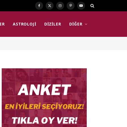
Facebook
X
Instagram
Pinterest
YouTube
(Twitter)
ER
ASTROLOJI
DIZILER
DIĞER