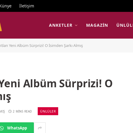
Künye
İletişim
ANKETLER
MAGAZIN
ÜNLÜL
an Yeni Albüm Sürprizi! O İsimden Şarkı Almış
eni Albüm Sürprizi! O
mış
ÜNLÜLER
MIŞ
2 MINS READ
WhatsApp