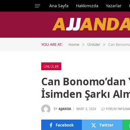
Ana Sayfa
Hakkımızda
Yazarlar
YOU ARE AT:
Home
Ünlüler
Can Bonomo’d
»
»
ÜNLÜLER
Can Bonomo’dan Y
İsimden Şarkı Al
BY
AJJANDA
MART 3, 2024
YORUM YAPILMA
Facebook
Twitter