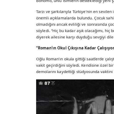
Bonomo, ünlü isimlerin desteklediği yeni şa
Tarzı ve şarkılarıyla Türkiye’nin en sevile
önemli açıklamalarda bulundu. Çocuk sahibi
olmadığını ancak evliliği ve sonrasında ço
söyledi. “Hiç bu kadar aşık olacağımı, hi
diyerek ailesine karşı duyduğu sevgiyi dil
“Roman’ın Okul Çıkışına Kadar Çalışıy
Oğlu Roman’ın okula gittiği saatlerde çalışt
vakit geçirdiğini söyledi. Kendisine özel bi
demolarını kaydettiği stüdyosunda vaktini g