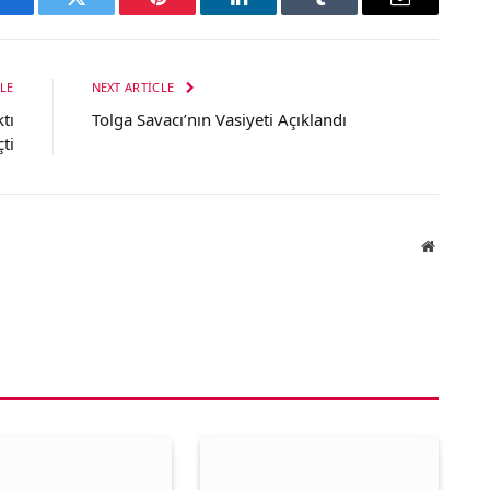
Facebook
Twitter
Pinterest
LinkedIn
Tumblr
Email
LE
NEXT ARTICLE
tı
Tolga Savacı’nın Vasiyeti Açıklandı
ti
Website