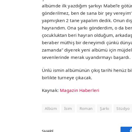
albümde ilk yazdığım şarkıyı Mabel’e götür
gönderilmez, ben de sana bir şey vereyim’ d
yapmışken 2 tane yapalım dedik. Onun dışı
hayrandım. Ona şarkı gönderdim, o da beni
çocukluktan beri hayran olduğum, arkada
beraber müthiş bir deneyimdi çünkü dünyanı
zamanda” diyerek yeni albümü için müjdel
sevenlerinde merak uyandırmayı başardı.
Ünlü ismin albümünün çıkış tarihi henüz bi
birlikte turneye çıkacak.
Kaynak:
Magazin Haberleri
Albüm
İsim
Roman
Şarkı
Stüdyo
SHARE.