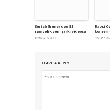
Sertab Erener’den 53
Rapçi C
saniyelik yeni şarkı videosu
konseri
TEMMUZ 7, 2024
HAZIRAN 26
LEAVE A REPLY