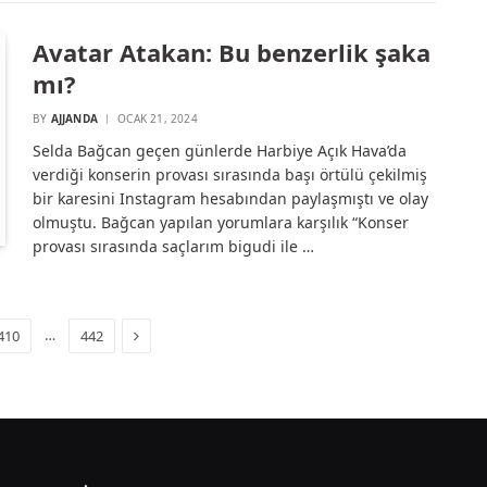
Avatar Atakan: Bu benzerlik şaka
mı?
BY
AJJANDA
OCAK 21, 2024
Selda Bağcan geçen günlerde Harbiye Açık Hava’da
verdiği konserin provası sırasında başı örtülü çekilmiş
bir karesini Instagram hesabından paylaşmıştı ve olay
olmuştu. Bağcan yapılan yorumlara karşılık “Konser
provası sırasında saçlarım bigudi ile …
Next
…
410
442