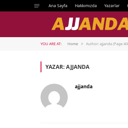
Ana Sayfa
Hakkımızda
Yazarlar
YOU ARE AT:
Home
Author: ajjanda (Page 40
»
YAZAR:
AJJANDA
ajjanda