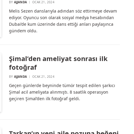
BY
AJJANDA
OCAK 21, 2024
Melis Sezen danslarıyla adından söz ettirmeye devam
ediyor. Oyuncu son olarak sosyal medya hesabından
Dubai’de kum üzerinde dans ettiği anları paylaşınca
gündem oldu.
Şimal’den ameliyat sonrası ilk
fotoğraf
BY
AJJANDA
OCAK 21, 2024
Geçen günlerde beyninde tümör tespit edilen şarkıcı
Şimal acil ameliyata alınmıştı. 8 saatlik operasyon
geçiren Şimal’den ilk fotoğraf geldi.
Tarkan’ın yeni aile pozuna beğeni