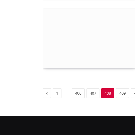
Previous
…
1
406
407
408
409