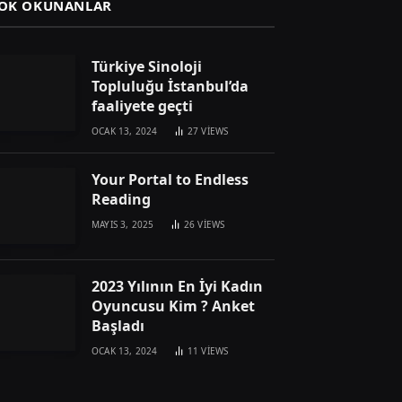
OK OKUNANLAR
Türkiye Sinoloji
Topluluğu İstanbul’da
faaliyete geçti
OCAK 13, 2024
27
VIEWS
Your Portal to Endless
Reading
MAYIS 3, 2025
26
VIEWS
2023 Yılının En İyi Kadın
Oyuncusu Kim ? Anket
Başladı
OCAK 13, 2024
11
VIEWS