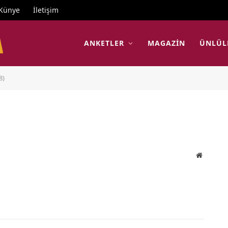
Künye
İletişim
ANKETLER
MAGAZIN
ÜNLÜL
8)
Website