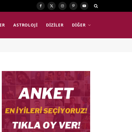
Facebook
X
Instagram
Pinterest
YouTube
(Twitter)
ER
ASTROLOJI
DIZILER
DIĞER