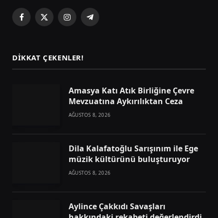
Facebook
X
Instagram
Telegram
(Twitter)
DIKKAT ÇEKENLER!
Amasya Katı Atık Birliğine Çevre
Mevzuatına Aykırılıktan Ceza
AĞUSTOS 8, 2026
Dila Kalafatoğlu Sarışınım ile Ege
müzik kültürünü buluşturuyor
AĞUSTOS 8, 2026
Aylince Çakkıdı Savaşları
hakkındaki rekabeti değerlendirdi