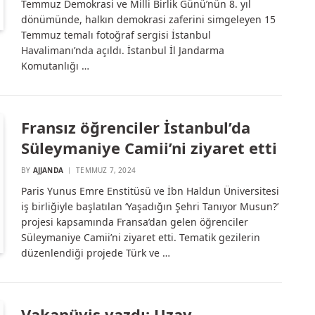
Temmuz Demokrasi ve Milli Birlik Günü’nün 8. yıl
dönümünde, halkın demokrasi zaferini simgeleyen 15
Temmuz temalı fotoğraf sergisi İstanbul
Havalimanı’nda açıldı. İstanbul İl Jandarma
Komutanlığı …
Fransız öğrenciler İstanbul’da
Süleymaniye Camii’ni ziyaret etti
BY
AJJANDA
TEMMUZ 7, 2024
Paris Yunus Emre Enstitüsü ve İbn Haldun Üniversitesi
iş birliğiyle başlatılan ‘Yaşadığın Şehri Tanıyor Musun?’
projesi kapsamında Fransa’dan gelen öğrenciler
Süleymaniye Camii’ni ziyaret etti. Tematik gezilerin
düzenlendiği projede Türk ve …
Vakanüvis yazdı: Uzay