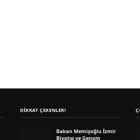
DIKKAT ÇEKENLER!
Ç
Bakan Memişoğlu İzmir
Biyotıp ve Genom