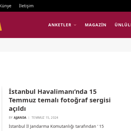
Künye
İletişim
ANKETLER
MAGAZIN
ÜNLÜL
İstanbul Havalimanı’nda 15
Temmuz temalı fotoğraf sergisi
açıldı
BY
AJJANDA
TEMMUZ 15, 2024
İstanbul İl Jandarma Komutanlığı tarafından ‘ 15