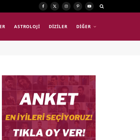
Facebook
X
Instagram
Pinterest
YouTube
(Twitter)
ER
ASTROLOJI
DIZILER
DIĞER