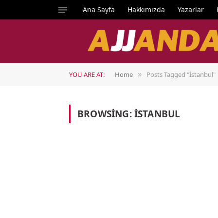
Ana Sayfa
Hakkımızda
Yazarlar
YOU ARE AT:
Home
Posts Tagged "İstanbul"
»
BROWSING:
İSTANBUL