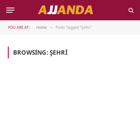
YOU ARE AT:
Home
Posts Tagged "Şehri"
»
BROWSING:
ŞEHRI