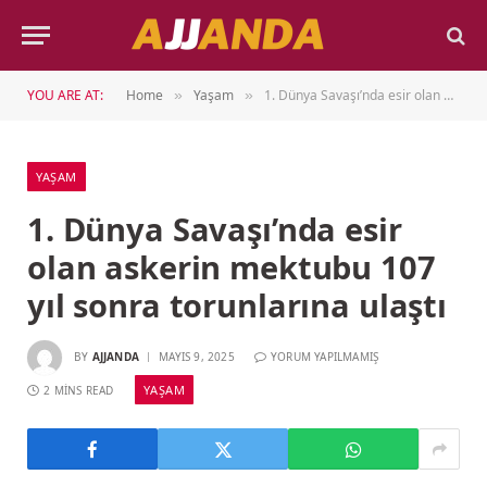
YOU ARE AT:
Home
Yaşam
1. Dünya Savaşı’nda esir olan askerin mektubu 107 yıl sonra torunlarına ulaştı
»
»
YAŞAM
1. Dünya Savaşı’nda esir
olan askerin mektubu 107
yıl sonra torunlarına ulaştı
BY
AJJANDA
MAYIS 9, 2025
YORUM YAPILMAMIŞ
YAŞAM
2 MINS READ