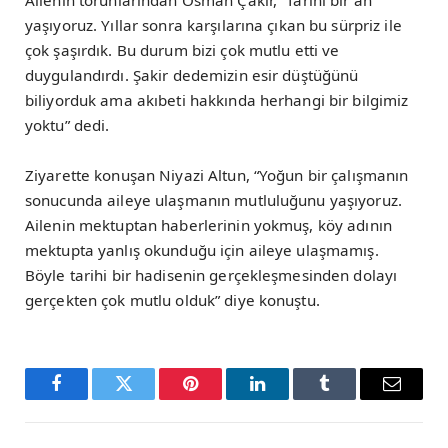
Ailenin torunlarından Osman Çakır, “Tarihi bir an
yaşıyoruz. Yıllar sonra karşılarına çıkan bu sürpriz ile
çok şaşırdık. Bu durum bizi çok mutlu etti ve
duygulandırdı. Şakir dedemizin esir düştüğünü
biliyorduk ama akıbeti hakkında herhangi bir bilgimiz
yoktu” dedi.
Ziyarette konuşan Niyazi Altun, “Yoğun bir çalışmanın
sonucunda aileye ulaşmanın mutluluğunu yaşıyoruz.
Ailenin mektuptan haberlerinin yokmuş, köy adının
mektupta yanlış okunduğu için aileye ulaşmamış.
Böyle tarihi bir hadisenin gerçekleşmesinden dolayı
gerçekten çok mutlu olduk” diye konuştu.
Facebook
Twitter
Pinterest
LinkedIn
Tumblr
Email