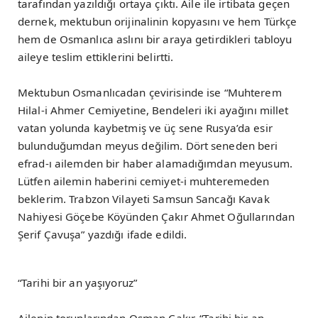
tarafından yazıldığı ortaya çıktı. Aile ile irtibata geçen
dernek, mektubun orijinalinin kopyasını ve hem Türkçe
hem de Osmanlıca aslını bir araya getirdikleri tabloyu
aileye teslim ettiklerini belirtti.
Mektubun Osmanlıcadan çevirisinde ise “Muhterem
Hilal-i Ahmer Cemiyetine, Bendeleri iki ayağını millet
vatan yolunda kaybetmiş ve üç sene Rusya’da esir
bulunduğumdan meyus değilim. Dört seneden beri
efrad-ı ailemden bir haber alamadığımdan meyusum.
Lütfen ailemin haberini cemiyet-i muhteremeden
beklerim. Trabzon Vilayeti Samsun Sancağı Kavak
Nahiyesi Göçebe Köyünden Çakır Ahmet Oğullarından
Şerif Çavuşa” yazdığı ifade edildi.
“Tarihi bir an yaşıyoruz”