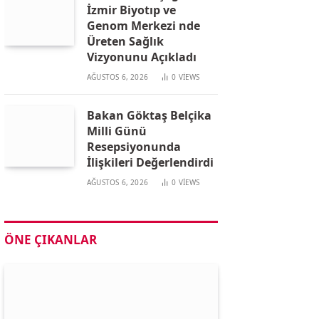
İzmir Biyotıp ve
Genom Merkezi nde
Üreten Sağlık
Vizyonunu Açıkladı
AĞUSTOS 6, 2026
0
VIEWS
Bakan Göktaş Belçika
Milli Günü
Resepsiyonunda
İlişkileri Değerlendirdi
AĞUSTOS 6, 2026
0
VIEWS
ÖNE ÇIKANLAR