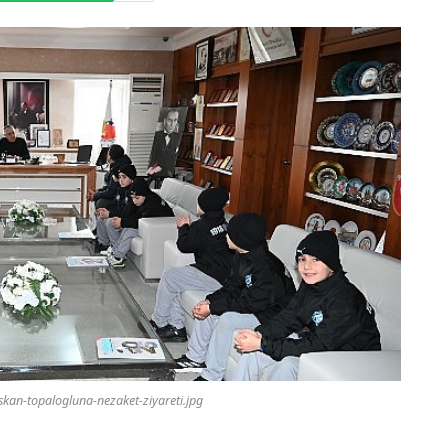
kan-topalogluna-nezaket-ziyareti.jpg