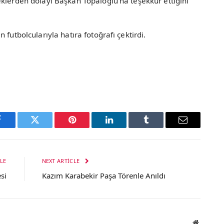
klerden dolayı Başkan Topaloğlu’na teşekkür ettiğini
futbolcularıyla hatıra fotoğrafı çektirdi.
Facebook
Twitter
Pinterest
LinkedIn
Tumblr
Email
LE
NEXT ARTICLE
si
Kazım Karabekir Paşa Törenle Anıldı
Website