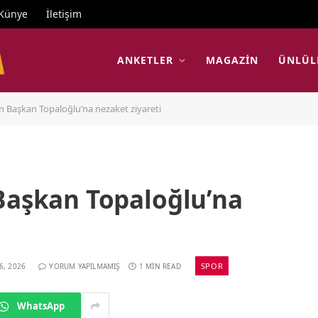
Künye
İletişim
ANKETLER
MAGAZIN
ÜNLÜL
n Başkan Topaloğlu’na nezaket ziyareti
Başkan Topaloğlu’na
SPOR
6, 2026
YORUM YAPILMAMIŞ
1 MIN READ
WhatsApp