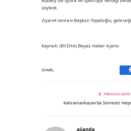
Atabey ise spora ve sporcuya verdiği deste
söyledi.
Ziyaret sonrası Başkan Topaloğlu, geleceğin 
Kaynak: (BYZHA) Beyaz Haber Ajansı
SHARE.
PREVIOUS ARTIC
Kahramankazan’da Sömestir Neşe
ajjanda