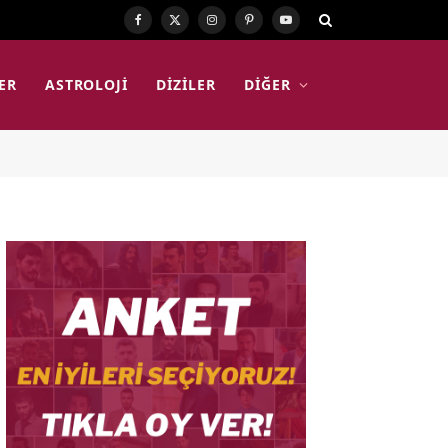
Facebook
X
Instagram
Pinterest
YouTube
(Twitter)
ER
ASTROLOJI
DIZILER
DIĞER