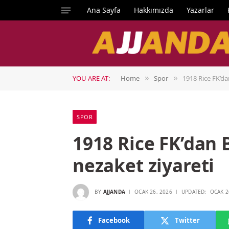
Ana Sayfa
Hakkımızda
Yazarlar
YOU ARE AT:
Home
Spor
1918 Rice FK’da
»
»
SPOR
1918 Rice FK’dan 
nezaket ziyareti
BY
AJJANDA
OCAK 26, 2026
UPDATED:
OCAK 2
Facebook
Twitter