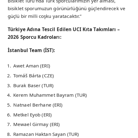
Bisiklet Turu’nda Türk sporcularımızın yer alması,
bisiklet sporumuzun görünürlüğünü güçlendirecek ve
güçlü bir milli coşku yaratacaktır.”
Türkiye Adına Tescil Edilen UCI Kıta Takımları –
2026 Sporcu Kadroları:
İstanbul Team (İST):
Awet Aman (ERI)
Tomáš Bárta (CZE)
Burak Baser (TUR)
Kerem Muhammet Bayram (TUR)
Natnael Berhane (ERI)
Metkel Eyob (ERI)
Mewael Girmay (ERI)
Ramazan Haktan Sayan (TUR)