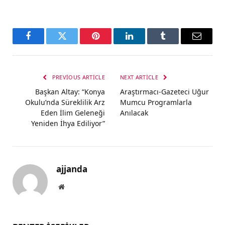
Facebook
Twitter
Pinterest
LinkedIn
Tumblr
Email
PREVIOUS ARTICLE
NEXT ARTICLE
Başkan Altay: “Konya
Araştırmacı-Gazeteci Uğur
Okulu’nda Süreklilik Arz
Mumcu Programlarla
Eden İlim Geleneği
Anılacak
Yeniden İhya Ediliyor”
ajjanda
Website