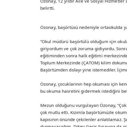
Özonay, 12 yıldır Aile ve Sosyal Hizmetler
belirtti.
Özonay, başörtüsü nedeniyle ortaokulda yaş
“Okul müdürü başörtülü olduğum için okul
giriyordum ve çok zoruma gidiyordu. Sonra
eğitiminden sonra halk eğitimi merkezind
Toplum Merkezinde (ÇATOM) kilim dokumayı
Başörtümden dolayı yine istemediler. İçim
Özonay, çocuklarının hep okuması için kendi
bu okuma hasretini gidermek istediğini beli
Mezun olduğunu vurgulayan Özonay, “Çok 
çok mutlu etti. Kızımla başörtümüzle okum
kapısının önünde çekilenler anlatılamaz. Ş
durmayacağım. Dikey Geçiş Sınavına da gi