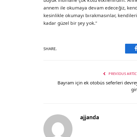
büyük ihtimalle çok kötü etkilenirdim. A
annem ile okumaya devam edeceğiz, kendim
kesinlikle okumayı bırakmasınlar, kendilerin
kadar güzel bir şey yok.”
SHARE.
PREVIOUS ARTIC
Bayram için ek otobüs seferleri devre
gir
ajjanda