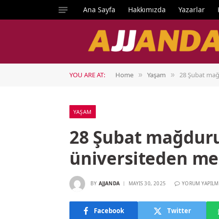
Ana Sayfa
Hakkımızda
Yazarlar
YOU ARE AT:
Home
Yaşam
28 Şubat mağ
»
»
YAŞAM
28 Şubat mağduru
üniversiteden me
BY
AJJANDA
MAYIS 30, 2025
YORUM YAPILM
Facebook
Twitter