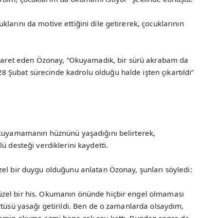
larını da motive ettiğini dile getirerek, çocuklarının
 işaret eden Özonay, “Okuyamadık, bir sürü akrabam da
Şubat sürecinde kadrolu olduğu halde işten çıkartıldı”
okuyamamanın hüznünü yaşadığını belirterek,
ü desteği verdiklerini kaydetti.
zel bir duygu olduğunu anlatan Özonay, şunları söyledi:
zel bir his. Okumanın önünde hiçbir engel olmaması
rtüsü yasağı getirildi. Ben de o zamanlarda olsaydım,