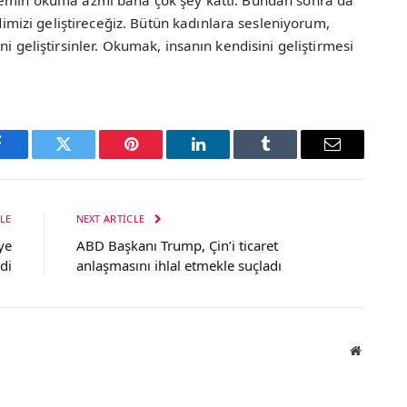
nnemin okuma azmi bana çok şey kattı. Bundan sonra da
izi geliştireceğiz. Bütün kadınlara sesleniyorum,
i geliştirsinler. Okumak, insanın kendisini geliştirmesi
Facebook
Twitter
Pinterest
LinkedIn
Tumblr
Email
LE
NEXT ARTICLE
ye
ABD Başkanı Trump, Çin’i ticaret
di
anlaşmasını ihlal etmekle suçladı
Website