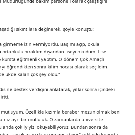
 İl Müdürlüğünde bakım personeli olarak çalıştığını
adığı sıkıntılara değinerek, şöyle konuştu:
a girmeme izin vermiyordu. Başımı açıp, okula
 ortaokulu bıraktım dışarıdan liseyi okudum. Lise
e kursta eğitmenlik yaptım. O dönem Çok Amaçlı
 öğrendikten sonra kilim hocası olarak seçildim.
de ukde kalan çok şey oldu.”
sine destek verdiğini anlatarak, yıllar sonra içindeki
rtti.
mutluyum. Özellikle kızımla beraber mezun olmak beni
amız ayrı bir mutluluk. O zamanlarda üniversite
u anda çok iyiyiz, okuyabiliyoruz. Bundan sonra da
rdim, çocuklarım da okumamı istiyor” şeklinde konuştu.