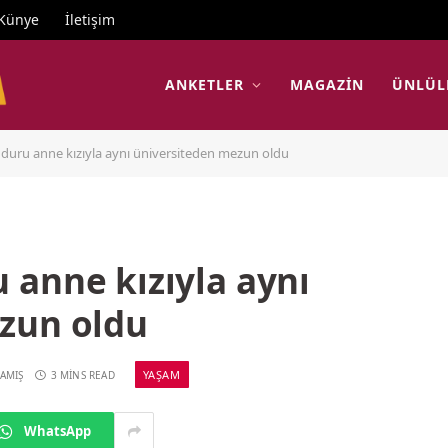
Künye
İletişim
ANKETLER
MAGAZIN
ÜNLÜL
duru anne kızıyla aynı üniversiteden mezun oldu
 anne kızıyla aynı
zun oldu
YAŞAM
AMIŞ
3 MINS READ
WhatsApp