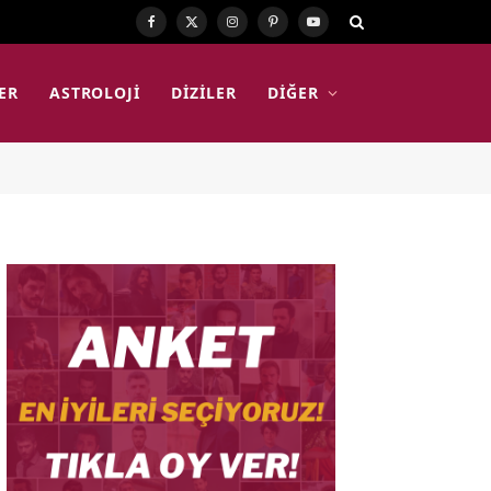
Facebook
X
Instagram
Pinterest
YouTube
(Twitter)
ER
ASTROLOJI
DIZILER
DIĞER