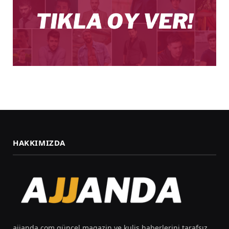
HAKKIMIZDA
ajjanda.com güncel magazin ve kulis haberlerini tarafsız