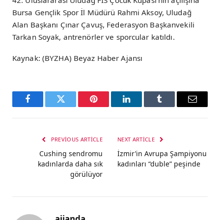
42. Uluslararası Uludağ FIS Çocuk Kupası’nın açılışına
Bursa Gençlik Spor İl Müdürü Rahmi Aksoy, Uludağ
Alan Başkanı Çınar Çavuş, Federasyon Başkanvekili
Tarkan Soyak, antrenörler ve sporcular katıldı.
Kaynak: (BYZHA) Beyaz Haber Ajansı
Facebook
Twitter
Pinterest
LinkedIn
Tumblr
Email
PREVIOUS ARTICLE
NEXT ARTICLE
Cushing sendromu
İzmir’in Avrupa Şampiyonu
kadınlarda daha sık
kadınları “duble” peşinde
görülüyor
ajjanda