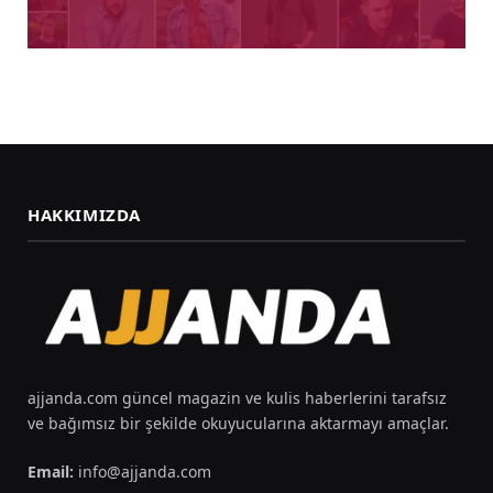
HAKKIMIZDA
ajjanda.com güncel magazin ve kulis haberlerini tarafsız
ve bağımsız bir şekilde okuyucularına aktarmayı amaçlar.
Email:
info@ajjanda.com