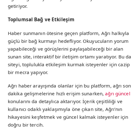
getiriyor.
Toplumsal Bağ ve Etkileşim
Haber sunmanın ötesine geçen platform, Ağrı halkıyla
güçlü bir bağ kurmayı hedefliyor. Okuyucuların yorum
yapabileceği ve görüşlerini paylaşabileceği bir alan
sunan site, interaktif bir iletişim ortamı yaratıyor. Bu da
siteyi, toplulukla etkileşim kurmak isteyenler için cazip
bir mecra yapıyor.
Ağrı haber arayışında olanlar için bu platform, ağrı son
dakika gelişmelerine hızlı erişim sunarken,
ağrı güncel
konularını da detaylıca aktarıyor. İçerik çeşitliliği ve
kullanıcı odaklı yaklaşımıyla öne çıkan site, Ağrı’nın
hikayesini keşfetmek ve güncel kalmak isteyenler için
doğru bir tercih.