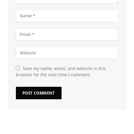
Save my name, email, and website in this
browser for the next time I comment.