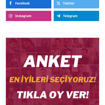
Facebook
Twitter
Instagram
Telegram