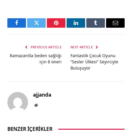
Facebook
Twitter
Pinterest
LinkedIn
Tumblr
Email
PREVIOUS ARTICLE
NEXT ARTICLE
Ramazan’da beden sağlığı
Fantastik Çocuk Oyunu
için 8 öneri
“Sesler Ülkesi” Seyirciyle
Buluşuyor
ajjanda
Website
BENZER İÇERIKLER