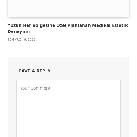
Yüzün Her Bölgesine Özel Planlanan Medikal Estetik
Deneyimi
TEMMUZ 16, 2026
LEAVE A REPLY