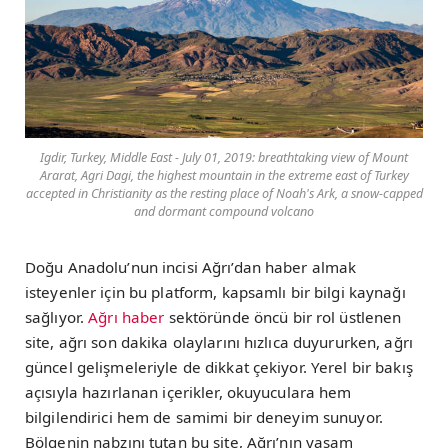
Igdir, Turkey, Middle East - July 01, 2019: breathtaking view of Mount
Ararat, Agri Dagi, the highest mountain in the extreme east of Turkey
accepted in Christianity as the resting place of Noah's Ark, a snow-capped
and dormant compound volcano
Doğu Anadolu’nun incisi Ağrı’dan haber almak
isteyenler için bu platform, kapsamlı bir bilgi kaynağı
sağlıyor.
Ağrı haber
sektöründe öncü bir rol üstlenen
site, ağrı son dakika olaylarını hızlıca duyururken, ağrı
güncel gelişmeleriyle de dikkat çekiyor. Yerel bir bakış
açısıyla hazırlanan içerikler, okuyuculara hem
bilgilendirici hem de samimi bir deneyim sunuyor.
Bölgenin nabzını tutan bu site, Ağrı’nın yaşam