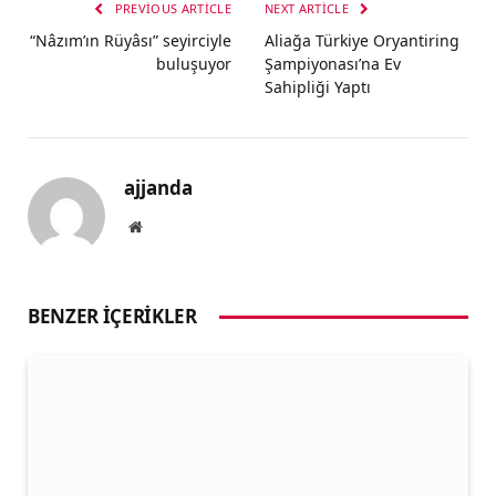
PREVIOUS ARTICLE
NEXT ARTICLE
“Nâzım’ın Rüyâsı” seyirciyle
Aliağa Türkiye Oryantiring
buluşuyor
Şampiyonası’na Ev
Sahipliği Yaptı
ajjanda
Website
BENZER İÇERIKLER