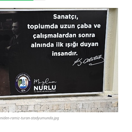
yeniden-ramiz-turan-stadyumunda.jpg