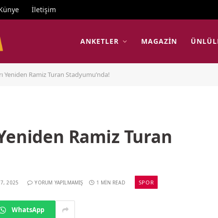
Künye
İletişim
ANKETLER
MAGAZIN
ÜNLÜL
rı Yeniden Ramiz Turan Stadyumu’nda!
 Yeniden Ramiz Turan
SPOR
7, 2025
YORUM YAPILMAMIŞ
1 MIN READ
WhatsApp