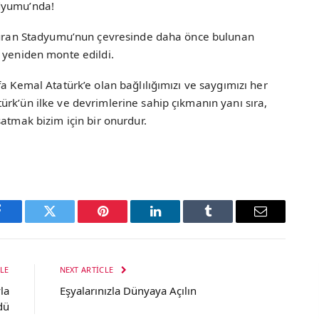
dyumu’nda!
 Turan Stadyumu’nun çevresinde daha önce bulunan
 yeniden monte edildi.
a Kemal Atatürk’e olan bağlılığımızı ve saygımızı her
rk’ün ilke ve devrimlerine sahip çıkmanın yanı sıra,
atmak bizim için bir onurdur.
Facebook
Twitter
Pinterest
LinkedIn
Tumblr
Email
LE
NEXT ARTICLE
la
Eşyalarınızla Dünyaya Açılın
dü