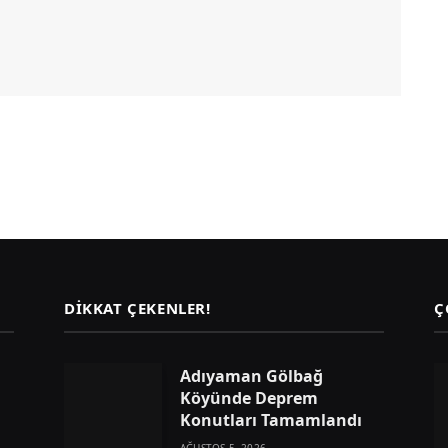
DIKKAT ÇEKENLER!
Ç
Adıyaman Gölbağ
Köyünde Deprem
Konutları Tamamlandı