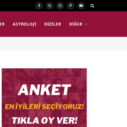
Facebook
X
Instagram
Pinterest
YouTube
(Twitter)
ER
ASTROLOJI
DIZILER
DIĞER