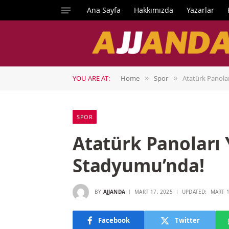
Ana Sayfa
Hakkımızda
Yazarlar
YOU ARE AT:
Home
Spor
Atatürk Panola
»
»
SPOR
Atatürk Panoları
Stadyumu’nda!
BY
AJJANDA
MART 17, 2025
UPDATED:
MART 1
Facebook
Twitter