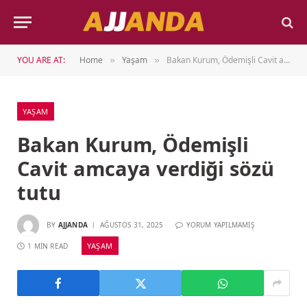
YOU ARE AT:
Home
Yaşam
Bakan Kurum, Ödemişli Cavit amcaya verdiği sözü tutu
»
»
YAŞAM
Bakan Kurum, Ödemişli
Cavit amcaya verdiği sözü
tutu
BY
AJJANDA
AĞUSTOS 31, 2025
YORUM YAPILMAMIŞ
YAŞAM
1 MIN READ