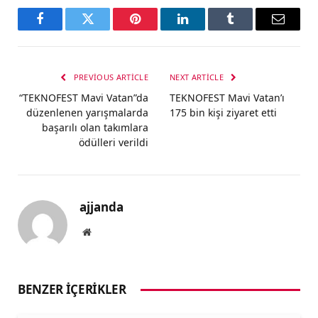
Facebook
Twitter
Pinterest
LinkedIn
Tumblr
Email
PREVIOUS ARTICLE
NEXT ARTICLE
“TEKNOFEST Mavi Vatan”da
TEKNOFEST Mavi Vatan’ı
düzenlenen yarışmalarda
175 bin kişi ziyaret etti
başarılı olan takımlara
ödülleri verildi
ajjanda
Website
BENZER İÇERIKLER