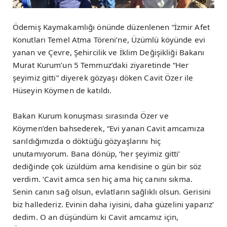
Ödemiş Kaymakamlığı önünde düzenlenen “İzmir Afet
Konutları Temel Atma Töreni’ne, Üzümlü köyünde evi
yanan ve Çevre, Şehircilik ve İklim Değişikliği Bakanı
Murat Kurum’un 5 Temmuz’daki ziyaretinde “Her
şeyimiz gitti” diyerek gözyaşı döken Cavit Özer ile
Hüseyin Köymen de katıldı.
Bakan Kurum konuşması sırasında Özer ve
Köymen’den bahsederek, “Evi yanan Cavit amcamıza
sarıldığımızda o döktüğü gözyaşlarını hiç
unutamıyorum. Bana dönüp, ‘her şeyimiz gitti’
dediğinde çok üzüldüm ama kendisine o gün bir söz
verdim. ‘Cavit amca sen hiç ama hiç canını sıkma.
Senin canın sağ olsun, evlatların sağlıklı olsun. Gerisini
biz hallederiz. Evinin daha iyisini, daha güzelini yaparız’
dedim. O an düşündüm ki Cavit amcamız için,