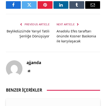
Facebook
Twitter
Pinterest
LinkedIn
Tumblr
Email
PREVIOUS ARTICLE
NEXT ARTICLE
Beylikdüzü’nde Yarıyıl Tatili
Anadolu Efes taraftarı
Şenliğe Dönüşüyor
önünde Kosner Baskonia
ile karşılaşacak
ajjanda
Website
BENZER İÇERIKLER