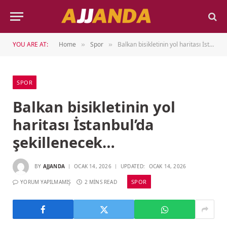
YOU ARE AT:
Home
Spor
Balkan bisikletinin yol haritası İstanbul’da şekillenecek…
»
»
SPOR
Balkan bisikletinin yol
haritası İstanbul’da
şekillenecek…
BY
AJJANDA
OCAK 14, 2026
UPDATED:
OCAK 14, 2026
SPOR
YORUM YAPILMAMIŞ
2 MINS READ