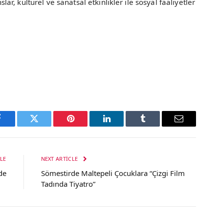
, kültürel ve sanatsal etkinlikler ile sosyal faaliyetler
Facebook
Twitter
Pinterest
LinkedIn
Tumblr
Email
LE
NEXT ARTICLE
de
Sömestirde Maltepeli Çocuklara “Çizgi Film
Tadında Tiyatro”