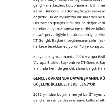
gençlik merkezleri, kütüphaneler, bilim merk
Kapsül Teknoloji Platformu, Sosyal İnovasy
geçirdik. Bu anlayışımızın uluslararası bir t
Her zaman gençlerin fikirlerine değer verile
hareket ediyoruz. Konya’nın tarihi ve kült
misafirperverliğiyle bu sürece en iyi şeki
İİT Gençlik Başkenti seçilmesinin şehrimiz 
herkese teşekkür ediyorum” diye konuştu.
Konya’nın aynı zamanda 2026 Avrupa Bisikl
“Avrupa Bisiklet Başkenti ve İİT Gençlik Ba
alanında hem de gençlik alanında çok harek
GENÇLER ARASINDA DAYANIŞMANIN, KÜ
GÜÇLENDİRİLMESİ HEDEFLENİYOR
2015 yılından bu yana her yıl bir İİT üyesi 
gençler arasında dayanışmayı, kültürel etk