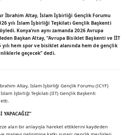
 İbrahim Altay, İslam İşbirliği Gençlik Forumu
6 yılı İslam İşbirliği Teşkilatı Gençlik Başkenti
öyledi. Konya’nın aynı zamanda 2026 Avrupa
deden Başkan Altay, “Avrupa Bisiklet Başkenti ve İİT
 yılı hem spor ve bisiklet alanında hem de gençlik
inliklerle geçecek” dedi.
rahim Altay, İslam İşbirliği Gençlik Forumu (ICYF)
lam İşbirliği Teşkilatı (İİT) Gençlik Başkenti
etti.
Ğİ YAPACAĞIZ”
e alan bir anlayışla hareket ettiklerini kaydeden
ve manevi gelişimine katkı sunan; gençlik meclisleri,