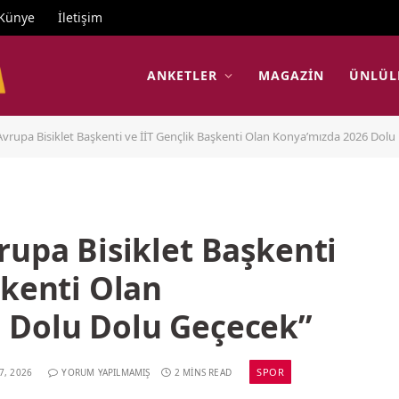
Künye
İletişim
ANKETLER
MAGAZIN
ÜNLÜL
Avrupa Bisiklet Başkenti ve İİT Gençlik Başkenti Olan Konya’mızda 2026 Dol
rupa Bisiklet Başkenti
şkenti Olan
 Dolu Dolu Geçecek”
SPOR
7, 2026
YORUM YAPILMAMIŞ
2 MINS READ