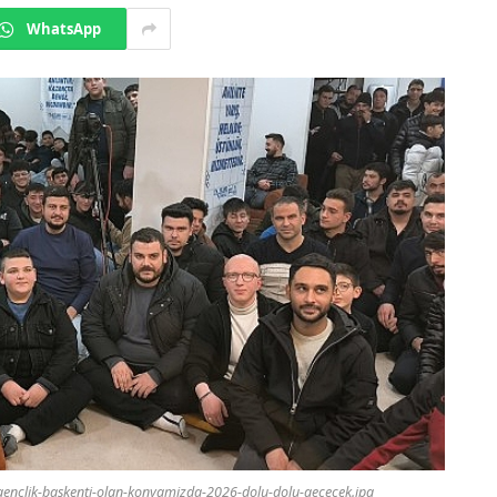
WhatsApp
t-genclik-baskenti-olan-konyamizda-2026-dolu-dolu-gececek.jpg