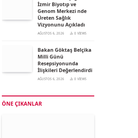
İzmir Biyotıp ve
Genom Merkezi nde
Üreten Sağlık
Vizyonunu Açıkladı
AĞUSTOS 6, 2026
0
VIEWS
Bakan Göktaş Belçika
Milli Günü
Resepsiyonunda
İlişkileri Değerlendirdi
AĞUSTOS 6, 2026
0
VIEWS
ÖNE ÇIKANLAR