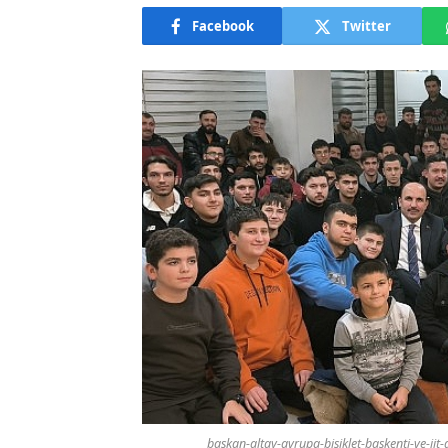
Facebook
Twitter
baskan-altay-avrupa-bisiklet-baskenti-ve-ii