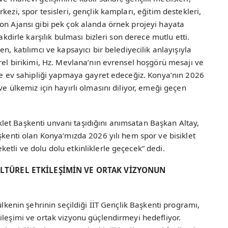
ezi, spor tesisleri, gençlik kampları, eğitim destekleri,
on Ajansı gibi pek çok alanda örnek projeyi hayata
akdirle karşılık bulması bizleri son derece mutlu etti.
n, katılımcı ve kapsayıcı bir belediyecilik anlayışıyla
ürel birikimi, Hz. Mevlana’nın evrensel hoşgörü mesajı ve
lde ev sahipliği yapmaya gayret edeceğiz. Konya’nın 2026
ve ülkemiz için hayırlı olmasını diliyor, emeği geçen
et Başkenti unvanı taşıdığını anımsatan Başkan Altay,
şkenti olan Konya’mızda 2026 yılı hem spor ve bisiklet
etli ve dolu dolu etkinliklerle geçecek” dedi.
LTÜREL ETKİLEŞİMİN VE ORTAK VİZYONUN
ülkenin şehrinin seçildiği İİT Gençlik Başkenti programı,
ileşimi ve ortak vizyonu güçlendirmeyi hedefliyor.