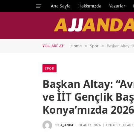
Ana Sayfa
Hakkımızda
Yazarlar
YOU ARE AT:
Home
Spor
Başkan Altay: “
»
»
SPOR
Başkan Altay: “Av
ve İİT Gençlik Ba
Konya’mızda 2026
BY
AJJANDA
OCAK 17, 2026
UPDATED:
OCAK 1