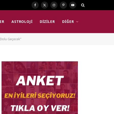
Facebook
X
Instagram
Pinterest
YouTube
(Twitter)
ER
ASTROLOJI
DIZILER
DIĞER
u Dolu Geçecek”