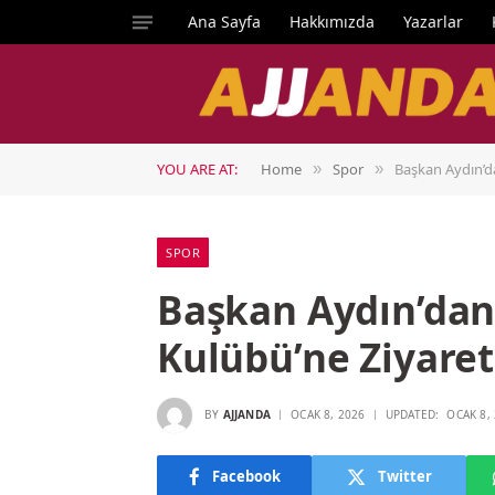
Ana Sayfa
Hakkımızda
Yazarlar
YOU ARE AT:
Home
Spor
Başkan Aydın’d
»
»
SPOR
Başkan Aydın’da
Kulübü’ne Ziyaret
BY
AJJANDA
OCAK 8, 2026
UPDATED:
OCAK 8,
Facebook
Twitter