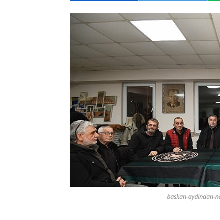
baskan-aydindan-na