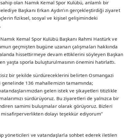
e sahip olan Namık Kemal Spor Kulübü, anlamlı bir
lediye Başkanı Erkan Aydın’ın gerçekleştirdiği ziyaret
lerin fiziksel, sosyal ve kişisel gelişimindeki
ı.
 Namık Kemal Spor Kulübü Başkanı Rahmi Hastürk ve
kurumun geçmişten bugüne uzanan çalışmaları hakkında
er alanda hissettirmeye devam ettiklerini söyleyen Başkan
ken yaşta sporla buluşturulmasının önemini hatırlattı.
isiz bir şekilde sürdüreceklerini belirten Osmangazi
i genelinde 136 mahallemizin tamamında;
atandaşlarımızdan gelen istek ve şikayetleri titizlikle
şmalarımızı sürdürüyoruz. Bu ziyaretleri de yalnızca bir
çlendiren samimi buluşmalar olarak görüyoruz. Bizleri
z misafirperverlikten dolayı teşekkür ediyorum”
 yöneticileri ve vatandaşlarla sohbet ederek iletilen