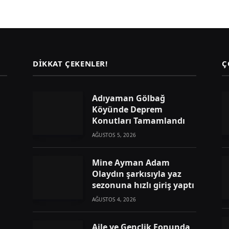
DIKKAT ÇEKENLER!
Ç
Adıyaman Gölbağ
Köyünde Deprem
Konutları Tamamlandı
AĞUSTOS 5, 2026
Mine Ayman Adam
Olaydın şarkısıyla yaz
sezonuna hızlı giriş yaptı
AĞUSTOS 4, 2026
Aile ve Gençlik Fonunda