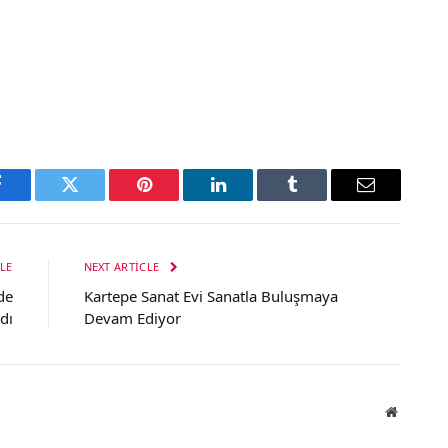
Facebook
Twitter
Pinterest
LinkedIn
Tumblr
Email
LE
NEXT ARTICLE
de
Kartepe Sanat Evi Sanatla Buluşmaya
dı
Devam Ediyor
Website