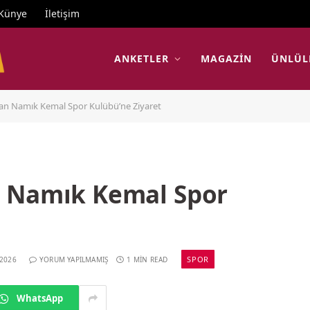
Künye
İletişim
ANKETLER
MAGAZIN
ÜNLÜL
an Namık Kemal Spor Kulübü’ne Ziyaret
n Namık Kemal Spor
SPOR
 2026
YORUM YAPILMAMIŞ
1 MIN READ
WhatsApp