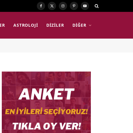
Facebook
X
Instagram
Pinterest
YouTube
(Twitter)
ER
ASTROLOJI
DIZILER
DIĞER