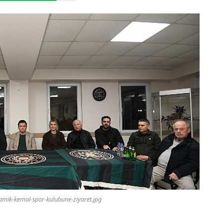
mik-kemal-spor-kulubune-ziyaret.jpg