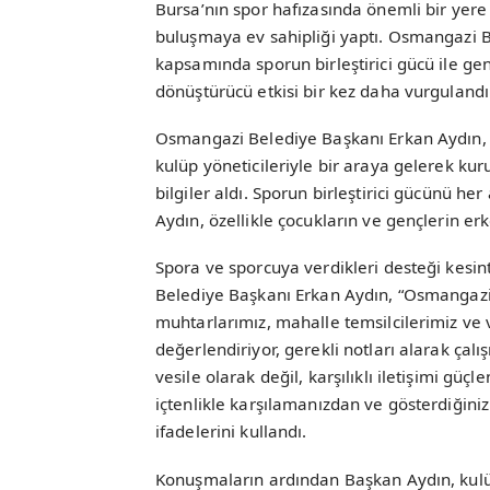
Bursa’nın spor hafızasında önemli bir yer
buluşmaya ev sahipliği yaptı. Osmangazi Be
kapsamında sporun birleştirici gücü ile genç
dönüştürücü etkisi bir kez daha vurguland
Osmangazi Belediye Başkanı Erkan Aydın,
kulüp yöneticileriyle bir araya gelerek 
bilgiler aldı. Sporun birleştirici gücünü h
Aydın, özellikle çocukların ve gençlerin er
Spora ve sporcuya verdikleri desteği kesint
Belediye Başkanı Erkan Aydın, “Osmangaz
muhtarlarımız, mahalle temsilcilerimiz ve v
değerlendiriyor, gerekli notları alarak çalı
vesile olarak değil, karşılıklı iletişimi gü
içtenlikle karşılamanızdan ve gösterdiğini
ifadelerini kullandı.
Konuşmaların ardından Başkan Aydın, kulüp