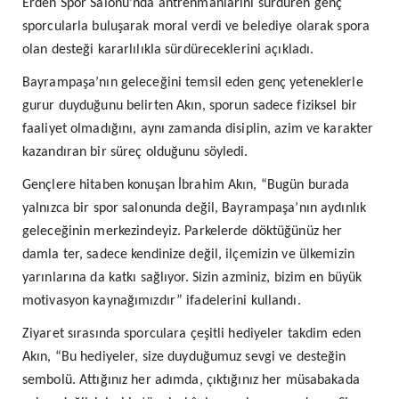
Erden Spor Salonu’nda antrenmanlarını sürdüren genç
sporcularla buluşarak moral verdi ve belediye olarak spora
olan desteği kararlılıkla sürdüreceklerini açıkladı.
Bayrampaşa’nın geleceğini temsil eden genç yeteneklerle
gurur duyduğunu belirten Akın, sporun sadece fiziksel bir
faaliyet olmadığını, aynı zamanda disiplin, azim ve karakter
kazandıran bir süreç olduğunu söyledi.
Gençlere hitaben konuşan İbrahim Akın, “Bugün burada
yalnızca bir spor salonunda değil, Bayrampaşa’nın aydınlık
geleceğinin merkezindeyiz. Parkelerde döktüğünüz her
damla ter, sadece kendinize değil, ilçemizin ve ülkemizin
yarınlarına da katkı sağlıyor. Sizin azminiz, bizim en büyük
motivasyon kaynağımızdır” ifadelerini kullandı.
Ziyaret sırasında sporculara çeşitli hediyeler takdim eden
Akın, “Bu hediyeler, size duyduğumuz sevgi ve desteğin
sembolü. Attığınız her adımda, çıktığınız her müsabakada