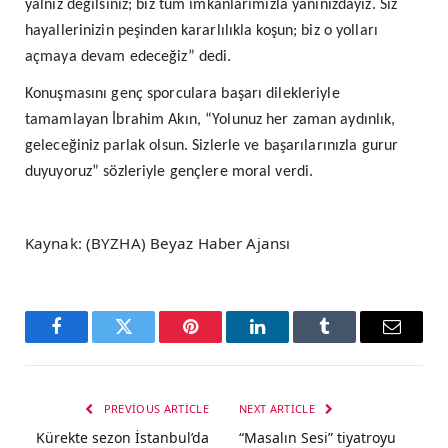
yalnız değilsiniz; biz tüm imkânlarımızla yanınızdayız. Siz
hayallerinizin peşinden kararlılıkla koşun; biz o yolları
açmaya devam edeceğiz” dedi.
Konuşmasını genç sporculara başarı dilekleriyle
tamamlayan İbrahim Akın, “Yolunuz her zaman aydınlık,
geleceğiniz parlak olsun. Sizlerle ve başarılarınızla gurur
duyuyoruz” sözleriyle gençlere moral verdi.
Kaynak: (BYZHA) Beyaz Haber Ajansı
Facebook
Twitter
Pinterest
LinkedIn
Tumblr
Email
PREVIOUS ARTICLE
NEXT ARTICLE
Kürekte sezon İstanbul’da
“Masalın Sesi” tiyatroyu