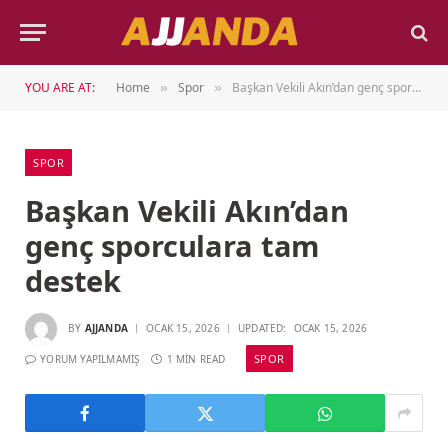
YOU ARE AT:
Home
Spor
Başkan Vekili Akın’dan genç sporculara tam destek
»
»
SPOR
Başkan Vekili Akın’dan
genç sporculara tam
destek
BY
AJJANDA
OCAK 15, 2026
UPDATED:
OCAK 15, 2026
SPOR
YORUM YAPILMAMIŞ
1 MIN READ