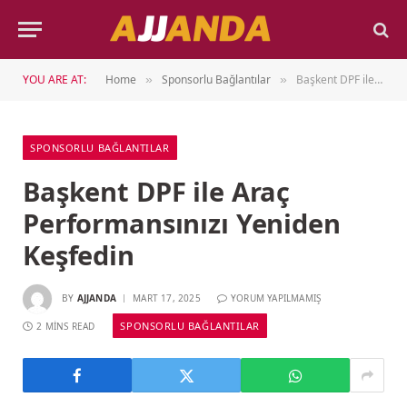
YOU ARE AT:
Home
Sponsorlu Bağlantılar
Başkent DPF ile Araç Performansınızı Yeniden Keşfedin
»
»
SPONSORLU BAĞLANTILAR
Başkent DPF ile Araç
Performansınızı Yeniden
Keşfedin
BY
AJJANDA
MART 17, 2025
YORUM YAPILMAMIŞ
SPONSORLU BAĞLANTILAR
2 MINS READ