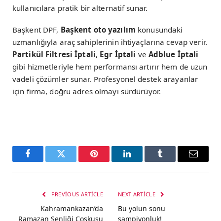
kullanıcılara pratik bir alternatif sunar.
Başkent DPF,
Başkent oto yazılım
konusundaki
uzmanlığıyla araç sahiplerinin ihtiyaçlarına cevap verir.
Partikül Filtresi İptali
,
Egr İptali
ve
Adblue İptali
gibi hizmetleriyle hem performansı artırır hem de uzun
vadeli çözümler sunar. Profesyonel destek arayanlar
için firma, doğru adres olmayı sürdürüyor.
Facebook
Twitter
Pinterest
LinkedIn
Tumblr
Email
PREVIOUS ARTICLE
NEXT ARTICLE
Kahramankazan’da
Bu yolun sonu
Ramazan Şenliği Coşkusu
şampiyonluk!