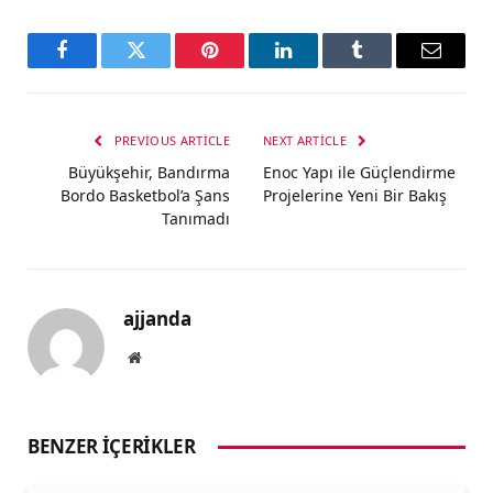
Facebook
Twitter
Pinterest
LinkedIn
Tumblr
Email
PREVIOUS ARTICLE
NEXT ARTICLE
Büyükşehir, Bandırma
Enoc Yapı ile Güçlendirme
Bordo Basketbol’a Şans
Projelerine Yeni Bir Bakış
Tanımadı
ajjanda
Website
BENZER İÇERIKLER