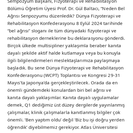
Sempozyum Başkanı, Fizyoterapi ve Rehabilitasyon
Bölümü Öğretim Üyesi Prof. Dr. Gül Baltacı, “Neden Bel
Ağrısı Senpozyumu düzenledik? Dünya Fizyoterapi ve
Rehabilitasyon Konfederasyonu 8 Eylül 2024 tarihinde
“bel ağrısı” sloganı ile tüm dünyadaki fizyoterapi ve
rehabilitasyon derneklerine bu deklarasyonu gönderdi.
Birçok ülkede multisipliner yaklaşımla beraber kanıta
dayalı şekilde aktif halde kutlamaya veya bu konuyla
ilgili bilgilendirmeleri meslektaşlarımıza paylaşmaya
başladık. Bu sene Dünya Fizyoterapi ve Rehabilitasyon
Konfederasyonu (WCPT) Toplantısı ve Kongresi 29-31
Mayıs’ta Japonya’da gerçekleştirilecek. Orada da en
önemli gündemdeki konulardan biri bel ağrısı ve
kanıta dayalı yaklaşımlar. Kanıta dayalı uygulamalar
demek, Q1 dediğimiz üst düzey dergilerde yayınlanmış
çalışmalar, klinik çalışmalarla kanıtlanmış bilgiler çok
önemli. ‘Ben yaptım oldu’ değil ‘Biz bu işi doğru yerden
öğrendik’ diyebilmemiz gerekiyor. Atlas Üniversitesi