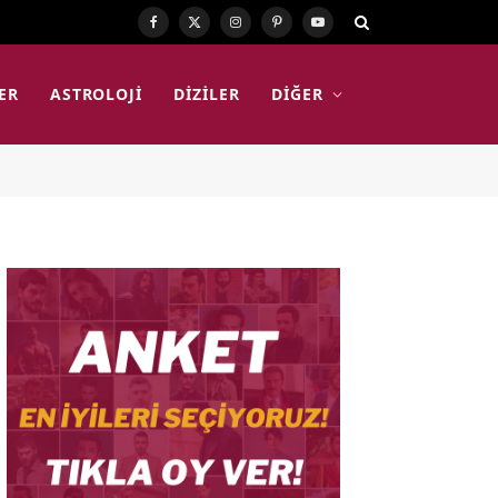
Facebook
X
Instagram
Pinterest
YouTube
(Twitter)
ER
ASTROLOJI
DIZILER
DIĞER