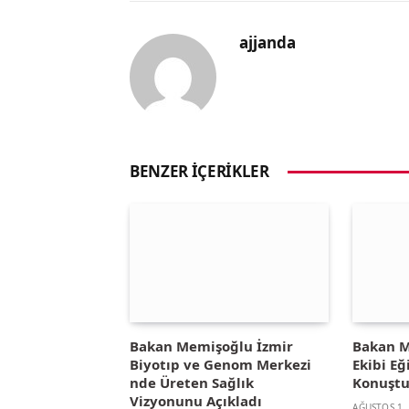
ajjanda
BENZER İÇERIKLER
Bakan Memişoğlu İzmir
Bakan M
Biyotıp ve Genom Merkezi
Ekibi E
nde Üreten Sağlık
Konuşt
Vizyonunu Açıkladı
AĞUSTOS 1,