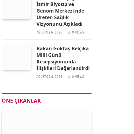
İzmir Biyotıp ve
Genom Merkezi nde
Üreten Sağlık
Vizyonunu Açıkladı
AĞUSTOS 6, 2026
0
VIEWS
Bakan Göktaş Belçika
Milli Günü
Resepsiyonunda
İlişkileri Değerlendirdi
AĞUSTOS 6, 2026
0
VIEWS
ÖNE ÇIKANLAR