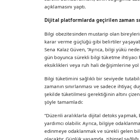
açıklamasını yaptı.
Dijital platformlarda geçirilen zaman s
Bilgi obezitesinden mustarip olan bireylerin
karar verme güçlüğü gibi belirtiler yaşaya
Sena Kalaz Güven, “Ayrıca, bilgi yükü nedeni
gün boyunca sürekli bilgi tüketme ihtiyacı
eksiklikleri veya ruh hali değişimlerine yol 
Bilgi tüketimini sağlıklı bir seviyede tutabi
zamanın sınırlanması ve sadece ihtiyaç duy
şekilde tüketilmesi gerektiğinin altını çiz
şöyle tamamladı:
“Düzenli aralıklarla dijital detoks yapmak
yardımcı olabilir. Ayrıca, bilgiye odaklanma
edinmeye odaklanmak ve sürekli gelen bildi
olacaktır. Günlük yaşamda, zihinsel sağlığ