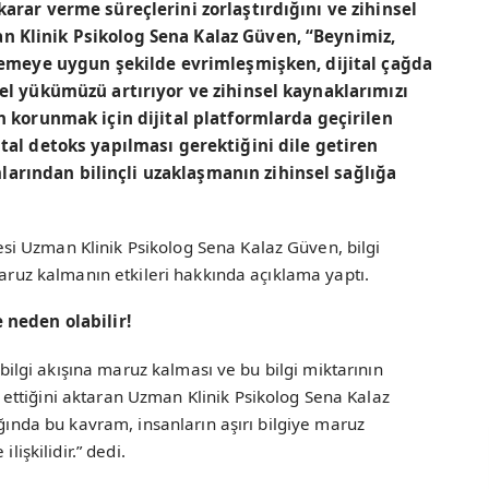
karar verme süreçlerini zorlaştırdığını ve zihinsel
n Klinik Psikolog Sena Kalaz Güven, “Beynimiz,
işlemeye uygun şekilde evrimleşmişken, dijital çağda
sel yükümüzü artırıyor ve zihinsel kaynaklarımızı
en korunmak için dijital platformlarda geçirilen
ital detoks yapılması gerektiğini dile getiren
arından bilinçli uzaklaşmanın zihinsel sağlığa
i Uzman Klinik Psikolog Sena Kalaz Güven, bilgi
maruz kalmanın etkileri hakkında açıklama yaptı.
 neden olabilir!
k bilgi akışına maruz kalması ve bu bilgi miktarının
ttiğini aktaran Uzman Klinik Psikolog Sena Kalaz
ığında bu kavram, insanların aşırı bilgiye maruz
lişkilidir.” dedi.