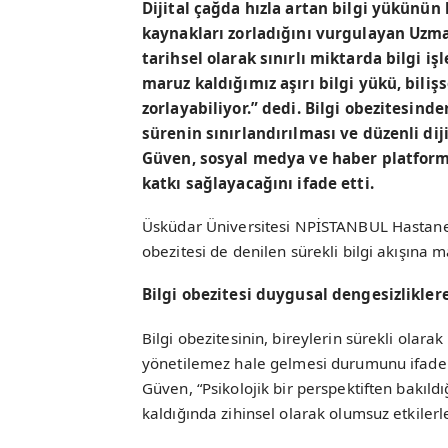
Dijital çağda hızla artan bilgi yükünün 
kaynakları zorladığını vurgulayan Uzma
tarihsel olarak sınırlı miktarda bilgi 
maruz kaldığımız aşırı bilgi yükü, biliş
zorlayabiliyor.” dedi. Bilgi obezitesind
sürenin sınırlandırılması ve düzenli dij
Güven, sosyal medya ve haber platforml
katkı sağlayacağını ifade etti.
Üsküdar Üniversitesi NPİSTANBUL Hastanes
obezitesi de denilen sürekli bilgi akışına 
Bilgi obezitesi duygusal dengesizliklere
Bilgi obezitesinin, bireylerin sürekli olara
yönetilemez hale gelmesi durumunu ifade e
Güven, “Psikolojik bir perspektiften bakıld
kaldığında zihinsel olarak olumsuz etkilerle i