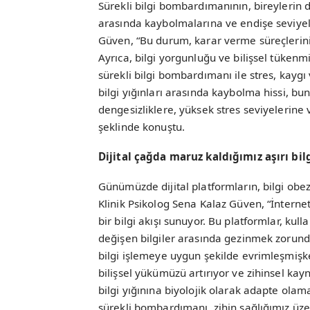
Sürekli bilgi bombardımanının, bireylerin d
arasında kaybolmalarına ve endişe seviye
Güven, “Bu durum, karar verme süreçlerini zo
Ayrıca, bilgi yorgunluğu ve bilişsel tükenmiş
sürekli bilgi bombardımanı ile stres, kaygı
bilgi yığınları arasında kaybolma hissi, buna
dengesizliklere, yüksek stres seviyelerine
şeklinde konuştu.
Dijital çağda maruz kaldığımız aşırı bil
Günümüzde dijital platformların, bilgi obez
Klinik Psikolog Sena Kalaz Güven, “İnternet,
bir bilgi akışı sunuyor. Bu platformlar, kulla
değişen bilgiler arasında gezinmek zorunda 
bilgi işlemeye uygun şekilde evrimleşmişken
bilişsel yükümüzü artırıyor ve zihinsel kay
bilgi yığınına biyolojik olarak adapte olama
sürekli bombardımanı, zihin sağlığımız üzer