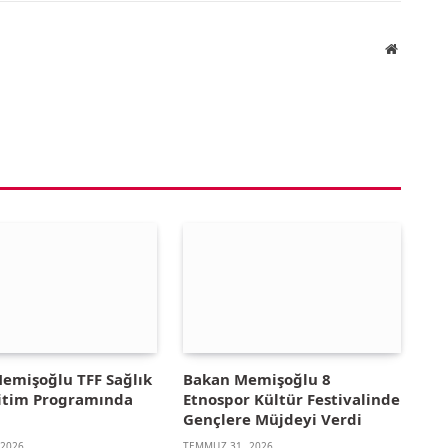
Website
emişoğlu TFF Sağlık
Bakan Memişoğlu 8
ğitim Programında
Etnospor Kültür Festivalinde
u
Gençlere Müjdeyi Verdi
 2026
TEMMUZ 31, 2026