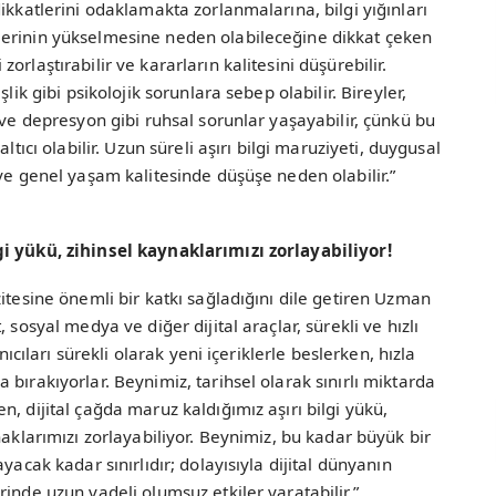
ikkatlerini odaklamakta zorlanmalarına, bilgi yığınları
lerinin yükselmesine neden olabileceğine dikkat çeken
rlaştırabilir ve kararların kalitesini düşürebilir.
lik gibi psikolojik sorunlara sebep olabilir. Bireyler,
 ve depresyon gibi ruhsal sorunlar yaşayabilir, çünkü bu
ltıcı olabilir. Uzun süreli aşırı bilgi maruziyeti, duygusal
 ve genel yaşam kalitesinde düşüşe neden olabilir.”
gi yükü, zihinsel kaynaklarımızı zorlayabiliyor!
itesine önemli bir katkı sağladığını dile getiren Uzman
 sosyal medya ve diğer dijital araçlar, sürekli ve hızlı
nıcıları sürekli olarak yeni içeriklerle beslerken, hızla
bırakıyorlar. Beynimiz, tarihsel olarak sınırlı miktarda
, dijital çağda maruz kaldığımız aşırı bilgi yükü,
naklarımızı zorlayabiliyor. Beynimiz, bu kadar büyük bir
yacak kadar sınırlıdır; dolayısıyla dijital dünyanın
inde uzun vadeli olumsuz etkiler yaratabilir.”