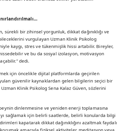
ınırlandırılmalı…
, sürekli bir zihinsel yorgunluk, dikkat dağınıklığı ve
bileceklerini vurgulayan Uzman Klinik Psikolog
yle kaygı, stres ve tükenmişlik hissi artabilir. Bireyler,
 hissedebilir ve bu da sosyal izolasyon, motivasyon
açabilir.” dedi.
lmek için öncelikle dijital platformlarda geçirilen
ulan güvenilir kaynaklardan gelen bilgilerin seçici bir
en Uzman Klinik Psikolog Sena Kalaz Güven, sözlerini
, beynin dinlenmesine ve yeniden enerji toplamasına
yı sağlamak için belirli saatlerde, belirli konularda bilgi
rimleri kapatarak dikkat dağınıklığını azaltmak faydalı
ı korumak amacıyla fiziksel aktiviteler, meditasyon veya