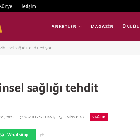
Künye
İletişim
ANKETLER
MAGAZIN
ÜNLÜL
 zihinsel sağlığı tehdit ediyor!
insel sağlığı tehdit
SAĞLIK
 21, 2025
YORUM YAPILMAMIŞ
3 MINS READ
WhatsApp