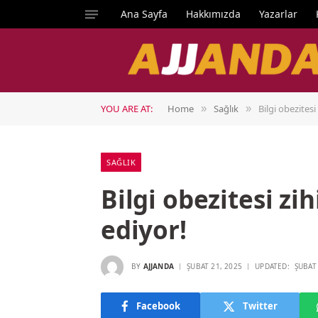
Ana Sayfa
Hakkımızda
Yazarlar
YOU ARE AT:
Home
Sağlık
Bilgi obezitesi
»
»
SAĞLIK
Bilgi obezitesi zih
ediyor!
BY
AJJANDA
ŞUBAT 21, 2025
UPDATED:
ŞUBAT
Facebook
Twitter