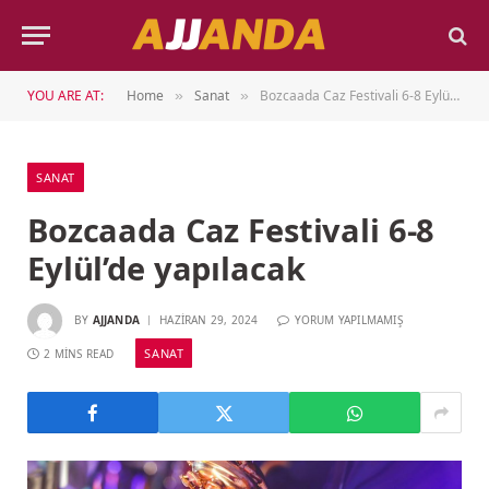
YOU ARE AT:
Home
Sanat
Bozcaada Caz Festivali 6-8 Eylül’de yapılacak
»
»
SANAT
Bozcaada Caz Festivali 6-8
Eylül’de yapılacak
BY
AJJANDA
HAZIRAN 29, 2024
YORUM YAPILMAMIŞ
SANAT
2 MINS READ