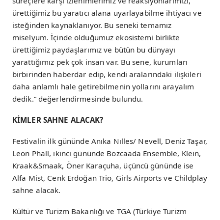
süreçlere karşı izlenimlerimiz ve reaksiyonlarımızı,
ürettiğimiz bu yaratıcı alana uyarlayabilme ihtiyacı ve
isteğinden kaynaklanıyor. Bu seneki temamız
miselyum. İçinde olduğumuz ekosistemi birlikte
ürettiğimiz paydaşlarımız ve bütün bu dünyayı
yarattığımız pek çok insan var. Bu sene, kurumları
birbirinden haberdar edip, kendi aralarındaki ilişkileri
daha anlamlı hale getirebilmenin yollarını arayalım
dedik.” değerlendirmesinde bulundu.
KİMLER SAHNE ALACAK?
Festivalin ilk gününde Anıka Nılles/ Nevell, Deniz Taşar,
Leon Phall, ikinci gününde Bozcaada Ensemble, Klein,
Kraak&Smaak, Öner Karaçuha, üçüncü gününde ise
Alfa Mist, Cenk Erdoğan Trio, Girls Airports ve Childplay
sahne alacak.
Kültür ve Turizm Bakanlığı ve TGA (Türkiye Turizm