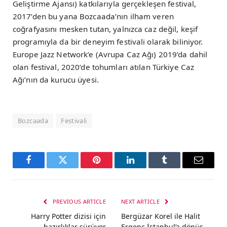
Geliştirme Ajansı) katkılarıyla gerçekleşen festival,
2017’den bu yana Bozcaada’nın ilham veren
coğrafyasını mesken tutan, yalnızca caz değil, keşif
programıyla da bir deneyim festivali olarak biliniyor.
Europe Jazz Network’e (Avrupa Caz Ağı) 2019’da dahil
olan festival, 2020’de tohumları atılan Türkiye Caz
Ağı’nın da kurucu üyesi.
Bozcaada
Festivali
Facebook
Twitter
Pinterest
LinkedIn
Tumblr
Email
PREVIOUS ARTICLE
NEXT ARTICLE
Harry Potter dizisi için
Bergüzar Korel ile Halit
hazırlıklar sürüyor
Ergenç İstanbul’a dönüş