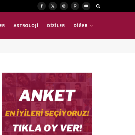
Facebook
X
Instagram
Pinterest
YouTube
(Twitter)
ER
ASTROLOJI
DIZILER
DIĞER