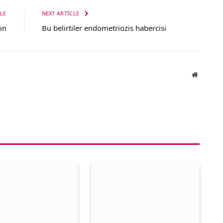
LE
NEXT ARTICLE
ın
Bu belirtiler endometriozis habercisi
Website