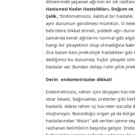
döneminde yaşanan ağrının en sık rastlan
Hastanesi Kadın Hastalıkları, Doğum ve
Çelik,
“Endometriozis, kalıtsal bir hastalık
aynı durumun görülmesi mümkün. O nedenl
belirtilere dikkat etmeli, şiddetli ağrı du
zamanda kendi ağrılarını normal gibi algıla
hangi bir şikayetinin olup olmadığına bakm
Zira bazen bazı jinekolojik hastalıklar gib
dediğimiz bu durumda; hiçbir şikayeti olm
hastalar var. Bundan dolayı rutin yıllık ji
Derin endometriozise dikkat!
Endometriozis, rahim içini döşeyen hücreler
idrar kesesi, bağırsaklar, üreterler gibi he
hastalık. Adeta rahim içi hücreler vücutta 
oluşturuyor. Bulunduğu organ ya da bölgey
hastalarından “disüri” adı verilen işeme vey
rastlanan belirtilerin başında geliyor. End
bağırsaklar üzerine giderek yerleşiyor, bu or