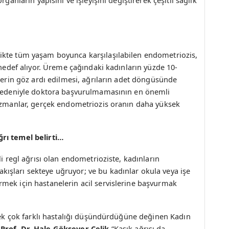
ikte tüm yaşam boyunca karşılaşılabilen endometriozis,
 hedef alıyor. Üreme çağındaki kadınların yüzde 10-
ilerin göz ardı edilmesi, ağrıların adet döngüsünde
r nedeniyle doktora başvurulmamasının en önemli
 uzmanlar, gerçek endometriozis oranın daha yüksek
rı temel belirti…
li regl ağrısı olan endometrioziste, kadınların
şları sekteye uğruyor; ve bu kadınlar okula veya işe
mek için hastanelerin acil servislerine başvurmak
 pek çok farklı hastalığı düşündürdüğüne değinen Kadın
ı
Prof. Dr. Hale Göksever Çelik
“Kasık ağrısı da