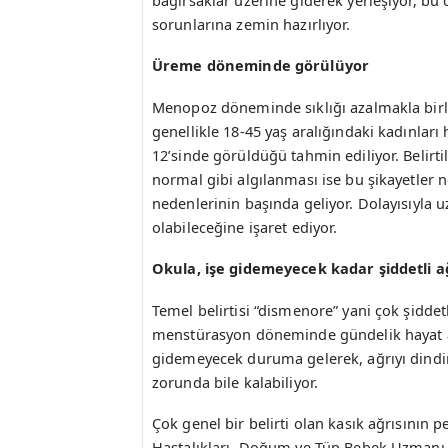
sorunlarına zemin hazırlıyor.
Üreme döneminde görülüyor
Menopoz döneminde sıklığı azalmakla birl
genellikle 18-45 yaş aralığındaki kadınları
12’sinde görüldüğü tahmin ediliyor. Belirt
normal gibi algılanması ise bu şikayetle
nedenlerinin başında geliyor. Dolayısıyla
olabileceğine işaret ediyor.
Okula, işe gidemeyecek kadar şiddetli ağ
Temel belirtisi “dismenore” yani çok şiddet
menstürasyon döneminde gündelik hayat akı
gidemeyecek duruma gelerek, ağrıyı dindir
zorunda bile kalabiliyor.
Çok genel bir belirti olan kasık ağrısının
Hastalıkları, Doğum ve Tüp Bebek Uzman