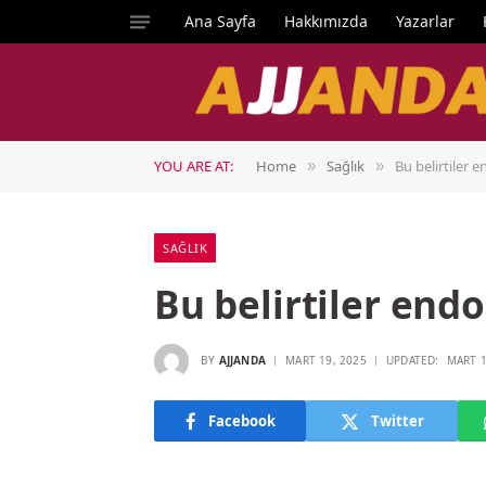
Ana Sayfa
Hakkımızda
Yazarlar
YOU ARE AT:
Home
Sağlık
Bu belirtiler 
»
»
SAĞLIK
Bu belirtiler end
BY
AJJANDA
MART 19, 2025
UPDATED:
MART 1
Facebook
Twitter