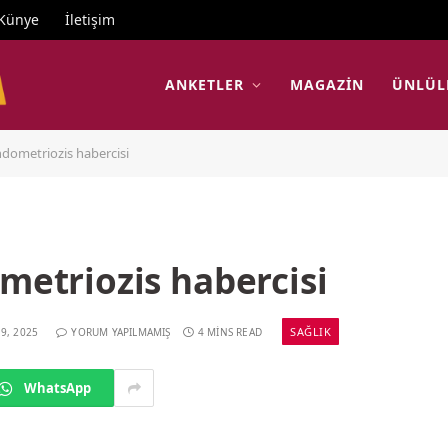
Künye
İletişim
ANKETLER
MAGAZIN
ÜNLÜL
endometriozis habercisi
ometriozis habercisi
SAĞLIK
9, 2025
YORUM YAPILMAMIŞ
4 MINS READ
WhatsApp