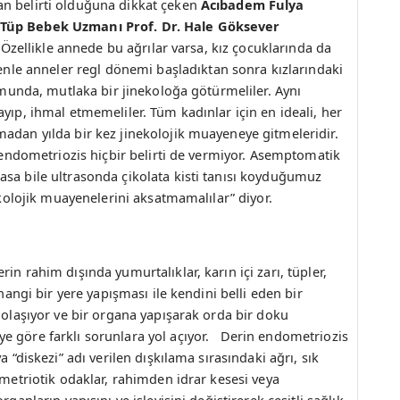
an belirti olduğuna dikkat çeken
Acıbadem Fulya
 Tüp Bebek Uzmanı Prof. Dr. Hale Göksever
. Özellikle annede bu ağrılar varsa, kız çocuklarında da
e anneler regl dönemi başladıktan sonra kızlarındaki
rumunda, mutlaka bir jinekoloğa götürmeliler. Aynı
yıp, ihmal etmemeliler. Tüm kadınlar için en ideali, her
adan yılda bir kez jinekolojik muayeneye gitmeleridir.
i endometriozis hiçbir belirti de vermiyor. Asemptomatik
asa bile ultrasonda çikolata kisti tanısı koyduğumuz
nekolojik muayenelerini aksatmamalılar” diyor.
in rahim dışında yumurtalıklar, karın içi zarı, tüpler,
rhangi bir yere yapışması ile kendini belli eden bir
dolaşıyor ve bir organa yapışarak orda bir doku
e göre farklı sorunlara yol açıyor. Derin endometriozis
a “diskezi” adı verilen dışkılama sırasındaki ağrı, sık
ometriotik odaklar, rahimden idrar kesesi veya
ganların yapısını ve işleyişini değiştirerek çeşitli sağlık