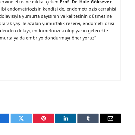
zervine etkisine dikkat çeken
Prof. Dr. Hale Göksever
 gibi endometriozisin kendisi de, endometriozis cerrahisi
olayısıyla yumurta sayısının ve kalitesinin düşmesine
 olarak yaş ile azalan yumurtalık rezervi, endometriozisi
edenden dolayı, endometriozisi olup yakın gelecekte
umurta ya da embriyo dondurmayı öneriyoruz”
Facebook
Twitter
Pinterest
LinkedIn
Tumblr
Email