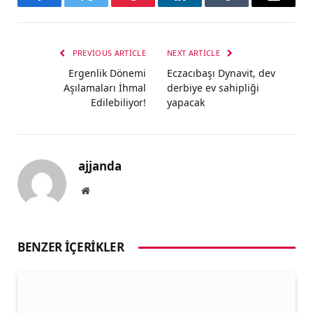
Facebook
Twitter
Pinterest
LinkedIn
Tumblr
Email
PREVIOUS ARTICLE
NEXT ARTICLE
Ergenlik Dönemi
Eczacıbaşı Dynavit, dev
Aşılamaları İhmal
derbiye ev sahipliği
Edilebiliyor!
yapacak
ajjanda
Website
BENZER İÇERIKLER