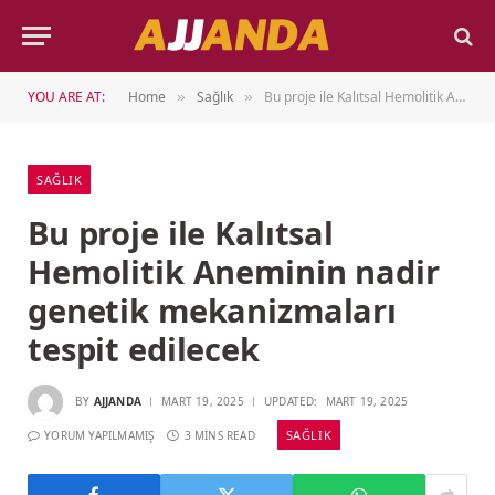
YOU ARE AT:
Home
Sağlık
Bu proje ile Kalıtsal Hemolitik Aneminin nadir genetik mekanizmaları tespit edilecek
»
»
SAĞLIK
Bu proje ile Kalıtsal
Hemolitik Aneminin nadir
genetik mekanizmaları
tespit edilecek
BY
AJJANDA
MART 19, 2025
UPDATED:
MART 19, 2025
SAĞLIK
YORUM YAPILMAMIŞ
3 MINS READ