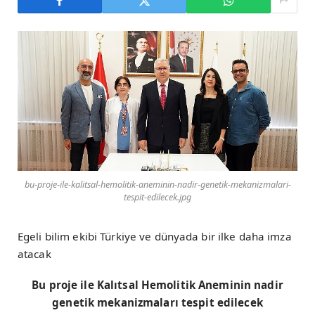
bu-proje-ile-kalitsal-hemolitik-aneminin-nadir-genetik-mekanizmalari-
tespit-edilecek.jpg
Egeli bilim ekibi Türkiye ve dünyada bir ilke daha imza
atacak
Bu proje ile Kalıtsal Hemolitik Aneminin nadir
genetik mekanizmaları tespit edilecek