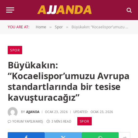
YOU ARE AT:
Home
Spor
Büyükakın: “Kocaelispor’umuzu Avrupa standartlarında bir tesise kavuşturacağız”
»
»
SPOR
Büyükakın:
“Kocaelispor’umuzu Avrupa
standartlarında bir tesise
kavuşturacağız”
BY
AJJANDA
OCAK 23, 2026
UPDATED:
OCAK 23, 2026
SPOR
YORUM YAPILMAMIŞ
3 MINS READ