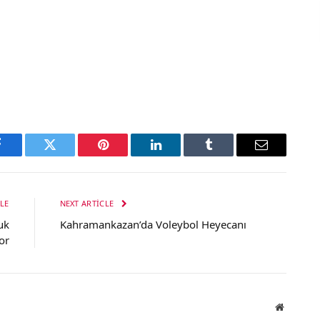
Facebook
Twitter
Pinterest
LinkedIn
Tumblr
Email
LE
NEXT ARTICLE
uk
Kahramankazan’da Voleybol Heyecanı
or
Website