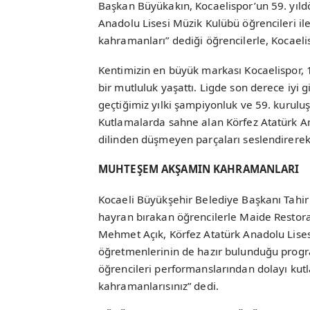
Başkan Büyükakın, Kocaelispor’un 59. yıl
Anadolu Lisesi Müzik Kulübü öğrencileri i
kahramanları” dediği öğrencilerle, Kocaeli
Kentimizin en büyük markası Kocaelispor, 1
bir mutluluk yaşattı. Ligde son derece iyi 
geçtiğimiz yılki şampiyonluk ve 59. kurul
Kutlamalarda sahne alan Körfez Atatürk An
dilinden düşmeyen parçaları seslendirerek
MUHTEŞEM AKŞAMIN KAHRAMANLARI
Kocaeli Büyükşehir Belediye Başkanı Tahir
hayran bırakan öğrencilerle Maide Restor
Mehmet Açık, Körfez Atatürk Anadolu Lise
öğretmenlerinin de hazır bulunduğu progra
öğrencileri performanslarından dolayı k
kahramanlarısınız” dedi.