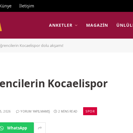
Künye
İletişim
ANKETLER
MAGAZIN
ÜNLÜL
ğrencilerin Kocaelispor dolu akşamı!
encilerin Kocaelispor
SPOR
5, 2026
YORUM YAPILMAMIŞ
2 MINS READ
WhatsApp