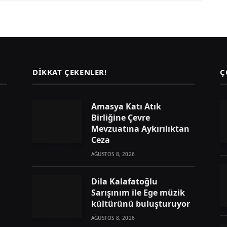
DIKKAT ÇEKENLER!
Ç
Amasya Katı Atık
Birliğine Çevre
Mevzuatına Aykırılıktan
Ceza
AĞUSTOS 8, 2026
Dila Kalafatoğlu
Sarışınım ile Ege müzik
kültürünü buluşturuyor
AĞUSTOS 8, 2026