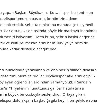
gu yapan Başkan Büyükakın, “Kocaelispor bu kentin en
caelispor’umuzun başarısı, kentimizin adının
 getirecektir. Şehir takımları bu manada çok kıymetli.
uklar olsun. Siz de aslında böyle bir markaya inanılmaz
irmenizi istiyorum. Hatta bunu, şehrin başka değerleri
turistik ve kültürel mekanlarını hem Türkiye’ye hem de
onuna kadar destek olacağız” dedi.
 tribünlerinde yankılanan ve onbinlerin dilinde dolaşan
eta tribünlere çevirdiler. Kocaelispor atkılarını açıp ilk
ı söyleyen öğrenciler, ardından Samanyolu(Bir Şarkısın
n’ın “Tiryakinim’i unuttunuz galiba” hatırlatması
rini büyük bir coşkuyla seslendirdi. Ortaya çıkan
elispor dolu akşam başladığı gibi keyifli bir şekilde sona