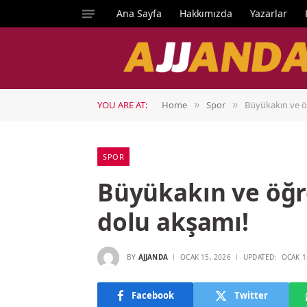
Ana Sayfa
Hakkımızda
Yazarlar
YOU ARE AT:
Home
Spor
Büyükakın ve ö
»
»
SPOR
Büyükakın ve öğr
dolu akşamı!
BY
AJJANDA
OCAK 15, 2026
UPDATED:
OCAK 1
Facebook
Twitter