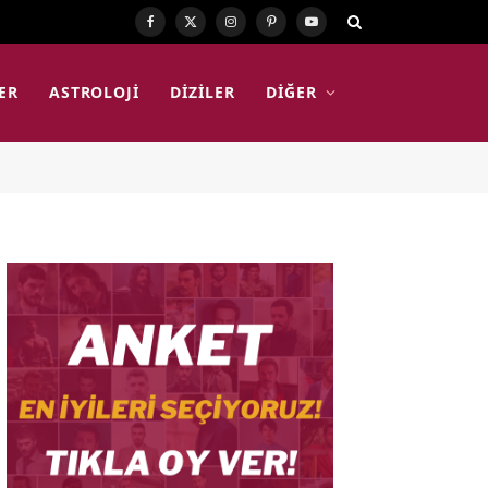
Facebook
X
Instagram
Pinterest
YouTube
(Twitter)
ER
ASTROLOJI
DIZILER
DIĞER