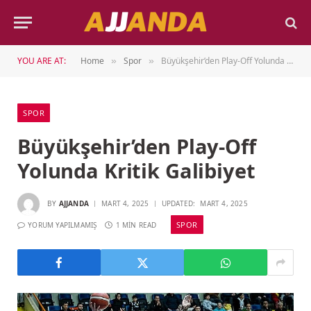
YOU ARE AT:
Home
Spor
Büyükşehir’den Play-Off Yolunda Kritik Galibiyet
»
»
SPOR
Büyükşehir’den Play-Off
Yolunda Kritik Galibiyet
BY
AJJANDA
MART 4, 2025
UPDATED:
MART 4, 2025
SPOR
YORUM YAPILMAMIŞ
1 MIN READ