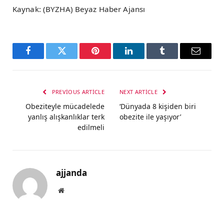
Kaynak: (BYZHA) Beyaz Haber Ajansı
Facebook
Twitter
Pinterest
LinkedIn
Tumblr
Email
PREVIOUS ARTICLE
NEXT ARTICLE
Obeziteyle mücadelede
‘Dünyada 8 kişiden biri
yanlış alışkanlıklar terk
obezite ile yaşıyor’
edilmeli
ajjanda
Website