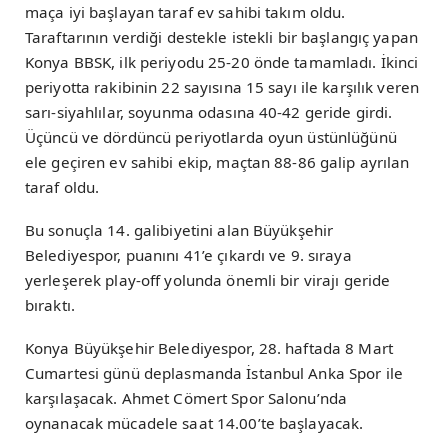
maça iyi başlayan taraf ev sahibi takım oldu.
Taraftarının verdiği destekle istekli bir başlangıç yapan
Konya BBSK, ilk periyodu 25-20 önde tamamladı. İkinci
periyotta rakibinin 22 sayısına 15 sayı ile karşılık veren
sarı-siyahlılar, soyunma odasına 40-42 geride girdi.
Üçüncü ve dördüncü periyotlarda oyun üstünlüğünü
ele geçiren ev sahibi ekip, maçtan 88-86 galip ayrılan
taraf oldu.
Bu sonuçla 14. galibiyetini alan Büyükşehir
Belediyespor, puanını 41’e çıkardı ve 9. sıraya
yerleşerek play-off yolunda önemli bir virajı geride
bıraktı.
Konya Büyükşehir Belediyespor, 28. haftada 8 Mart
Cumartesi günü deplasmanda İstanbul Anka Spor ile
karşılaşacak. Ahmet Cömert Spor Salonu’nda
oynanacak mücadele saat 14.00’te başlayacak.