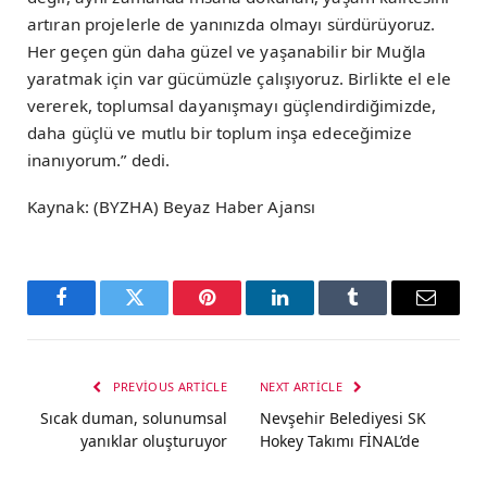
artıran projelerle de yanınızda olmayı sürdürüyoruz.
Her geçen gün daha güzel ve yaşanabilir bir Muğla
yaratmak için var gücümüzle çalışıyoruz. Birlikte el ele
vererek, toplumsal dayanışmayı güçlendirdiğimizde,
daha güçlü ve mutlu bir toplum inşa edeceğimize
inanıyorum.” dedi.
Kaynak: (BYZHA) Beyaz Haber Ajansı
Facebook
Twitter
Pinterest
LinkedIn
Tumblr
Email
PREVIOUS ARTICLE
NEXT ARTICLE
Sıcak duman, solunumsal
Nevşehir Belediyesi SK
yanıklar oluşturuyor
Hokey Takımı FİNAL’de