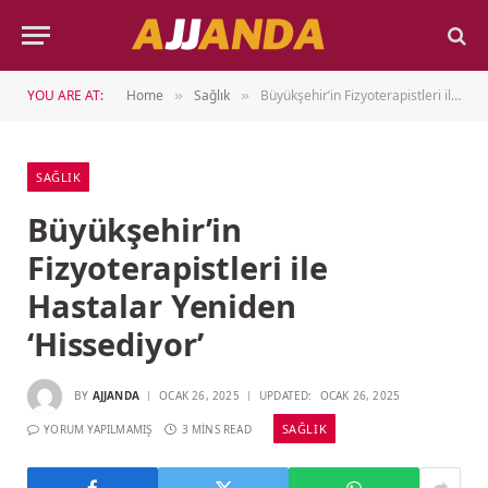
YOU ARE AT:
Home
Sağlık
Büyükşehir’in Fizyoterapistleri ile Hastalar Yeniden ‘Hissediyor’
»
»
SAĞLIK
Büyükşehir’in
Fizyoterapistleri ile
Hastalar Yeniden
‘Hissediyor’
BY
AJJANDA
OCAK 26, 2025
UPDATED:
OCAK 26, 2025
SAĞLIK
YORUM YAPILMAMIŞ
3 MINS READ