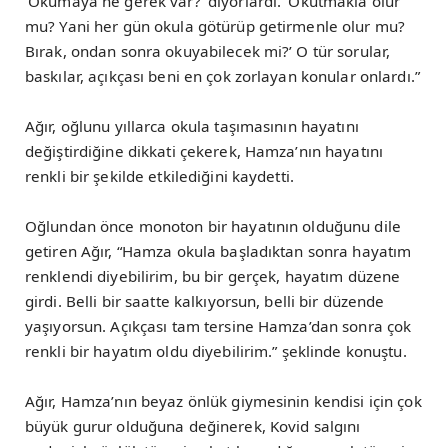
‘Okumaya ne gerek var?’ diyorlardı. ‘Okutmakla olur
mu? Yani her gün okula götürüp getirmenle olur mu?
Bırak, ondan sonra okuyabilecek mi?’ O tür sorular,
baskılar, açıkçası beni en çok zorlayan konular onlardı.”
Ağır, oğlunu yıllarca okula taşımasının hayatını
değiştirdiğine dikkati çekerek, Hamza’nın hayatını
renkli bir şekilde etkilediğini kaydetti.
Oğlundan önce monoton bir hayatının olduğunu dile
getiren Ağır, “Hamza okula başladıktan sonra hayatım
renklendi diyebilirim, bu bir gerçek, hayatım düzene
girdi. Belli bir saatte kalkıyorsun, belli bir düzende
yaşıyorsun. Açıkçası tam tersine Hamza’dan sonra çok
renkli bir hayatım oldu diyebilirim.” şeklinde konuştu.
Ağır, Hamza’nın beyaz önlük giymesinin kendisi için çok
büyük gurur olduğuna değinerek, Kovid salgını