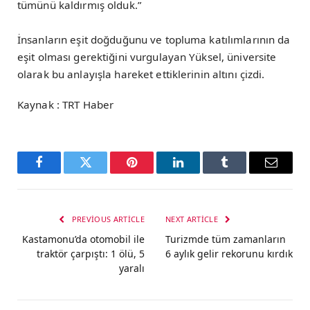
tümünü kaldırmış olduk.”
İnsanların eşit doğduğunu ve topluma katılımlarının da
eşit olması gerektiğini vurgulayan Yüksel, üniversite
olarak bu anlayışla hareket ettiklerinin altını çizdi.
Kaynak : TRT Haber
Facebook
Twitter
Pinterest
LinkedIn
Tumblr
Email
PREVIOUS ARTICLE
NEXT ARTICLE
Kastamonu’da otomobil ile
Turizmde tüm zamanların
traktör çarpıştı: 1 ölü, 5
6 aylık gelir rekorunu kırdık
yaralı