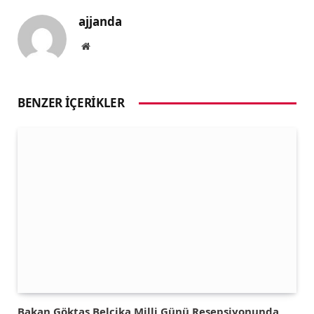
ajjanda
Website
BENZER İÇERIKLER
Bakan Göktaş Belçika Milli Günü Resepsiyonunda