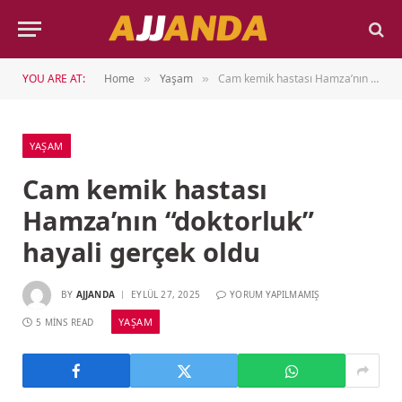
YOU ARE AT:
Home
Yaşam
Cam kemik hastası Hamza’nın “doktorluk” hayali gerçek oldu
»
»
YAŞAM
Cam kemik hastası
Hamza’nın “doktorluk”
hayali gerçek oldu
BY
AJJANDA
EYLÜL 27, 2025
YORUM YAPILMAMIŞ
YAŞAM
5 MINS READ