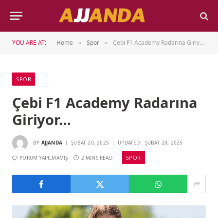
YOU ARE AT:
Home
Spor
Çebi F1 Academy Radarına Giriyor…
»
»
SPOR
Çebi F1 Academy Radarına
Giriyor…
BY
AJJANDA
ŞUBAT 20, 2025
UPDATED:
ŞUBAT 20, 2025
SPOR
YORUM YAPILMAMIŞ
2 MINS READ