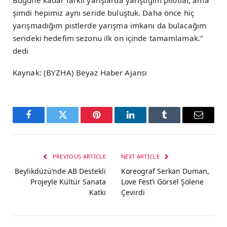
Bugüne kadar farklı yarışlarda yarıştığım pilotlar, ama
şimdi hepimiz aynı seride buluştuk. Daha önce hiç
yarışmadığım pistlerde yarışma imkanı da bulacağım
serideki hedefim sezonu ilk on içinde tamamlamak.”
dedi
Kaynak: (BYZHA) Beyaz Haber Ajansı
Facebook
Twitter
Pinterest
LinkedIn
Tumblr
Email
PREVIOUS ARTICLE
NEXT ARTICLE
Beylikdüzü’nde AB Destekli
Koreograf Serkan Duman,
Projeyle Kültür Sanata
Love Fest’i Görsel Şölene
Katkı
Çevirdi