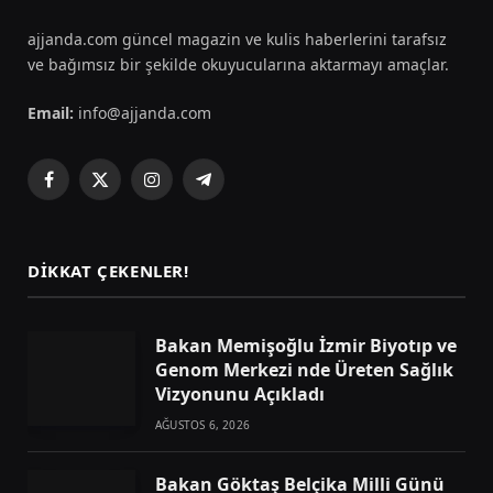
ajjanda.com güncel magazin ve kulis haberlerini tarafsız
ve bağımsız bir şekilde okuyucularına aktarmayı amaçlar.
Email:
info@ajjanda.com
Facebook
X
Instagram
Telegram
(Twitter)
DIKKAT ÇEKENLER!
Bakan Memişoğlu İzmir Biyotıp ve
Genom Merkezi nde Üreten Sağlık
Vizyonunu Açıkladı
AĞUSTOS 6, 2026
Bakan Göktaş Belçika Milli Günü