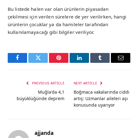
Bu listede halen var olan ürünlerin piyasadan
çekilmesi için verilen sürelere de yer verilirken, hangi
ürünlerin çocuklar ya da hamileler tarafından
kullanılamayacağı gibi bilgiler veriliyor.
Facebook
Twitter
Pinterest
LinkedIn
Tumblr
Email
PREVIOUS ARTICLE
NEXT ARTICLE
Muğla'da 4,1
Boğmaca vakalarında ciddi
büyüklüğünde deprem
artış: Uzmanlar aileleri aşı
konusunda uyarıyor
ajjanda