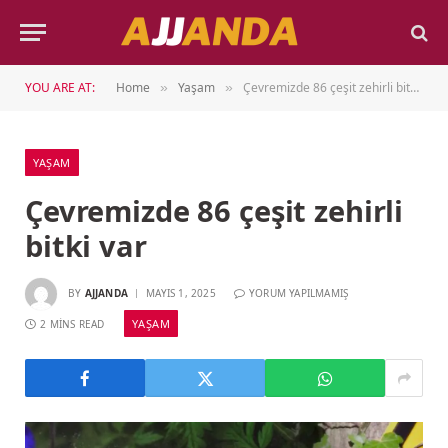
YOU ARE AT:
Home
Yaşam
Çevremizde 86 çeşit zehirli bitki var
»
»
YAŞAM
Çevremizde 86 çeşit zehirli
bitki var
BY
AJJANDA
MAYIS 1, 2025
YORUM YAPILMAMIŞ
YAŞAM
2 MINS READ