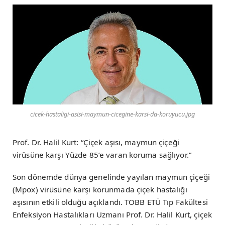
cicek-hastaligi-asisi-maymun-cicegine-karsi-da-koruyucu.jpg
Prof. Dr. Halil Kurt: “Çiçek aşısı, maymun çiçeği
virüsüne karşı Yüzde 85’e varan koruma sağlıyor.”
Son dönemde dünya genelinde yayılan maymun çiçeği
(Mpox) virüsüne karşı korunmada çiçek hastalığı
aşısının etkili olduğu açıklandı. TOBB ETÜ Tıp Fakültesi
Enfeksiyon Hastalıkları Uzmanı Prof. Dr. Halil Kurt, çiçek