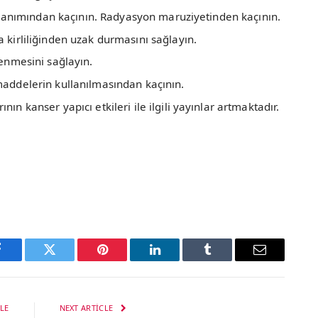
ullanımından kaçının. Radyasyon maruziyetinden kaçının.
kirliliğinden uzak durmasını sağlayın.
enmesini sağlayın.
addelerin kullanılmasından kaçının.
 kanser yapıcı etkileri ile ilgili yayınlar artmaktadır.
Facebook
Twitter
Pinterest
LinkedIn
Tumblr
Email
LE
NEXT ARTICLE