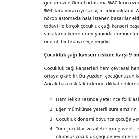
günümüzde Genel ortalama %80’lerin üzerin
%90’lara varan iyi sonuçlar alınmaktadır.
nöroblastomada hala istenen başarılar el
tedavi ile birçok çocukluk çağı kanseri baş
vakalarda kemoterapi yanında immünotera
önemli bir tedavi seçeneğidir.
Çocukluk çağı kanseri riskine karşı 9 ö
Çocukluk çağı kanserleri hem çevresel hem
ortaya çıkabilir. Bu yüzden, çocuğunuzun k
Ancak bazı risk faktörlerine dikkat edilerek 
Hamilelik sırasında yeterince folik as
Eğer mümkünse yeterli süre emzirin.
Çocukluk dönemi boyunca çocuğa yeterl
Tüm çocuklar ve aileler için güvenli, is
olumsuz çocukluk çağı deneyimlerini