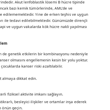
dedir. Akut lenfoblastik lösemi B hücre tipinde
 Ancak bazı kemik tümörlerinde, AML’de ve
de edilememektedir. Yine de erken teşhis ve uygun
arı ile tedavi edilebilmektedir. Günümüzde dirençli
pi ve uygun vakalarda kök hücre nakli yapılması
nlem
 de genetik etkilerin bir kombinasyonu nedeniyle
anser olmasını engellemenin kesin bir yolu yoktur.
çocuklarda kanser riski azaltılabilir.
it almaya dikkat edin.
i fiziksel aktivite imkanı sağlayın.
tikrarlı, besleyici ilişkiler ve ortamlar inşa ederek
n önün geçin.