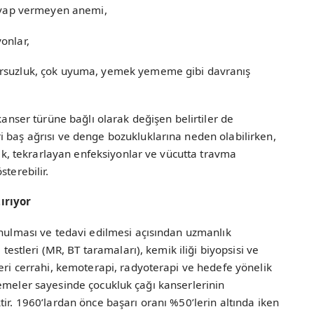
 cevap vermeyen anemi,
onlar,
ursuzluk, çok uyuma, yemek yememe gibi davranış
kanser türüne bağlı olarak değişen belirtiler de
i baş ağrısı ve denge bozukluklarına neden olabilirken,
zlık, tekrarlayan enfeksiyonlar ve vücutta travma
sterebilir.
ırıyor
onulması ve tedavi edilmesi açısından uzmanlık
 testleri (MR, BT taramaları), kemik iliği biyopsisi ve
leri cerrahi, kemoterapi, radyoterapi ve hedefe yönelik
ilerlemeler sayesinde çocukluk çağı kanserlerinin
ir. 1960’lardan önce başarı oranı %50’lerin altında iken