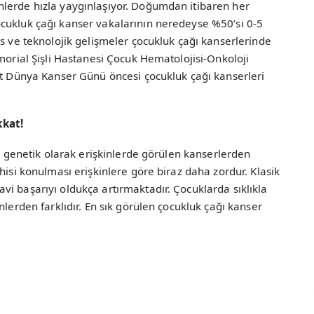
lerde hızla yaygınlaşıyor. Doğumdan itibaren her
cukluk çağı kanser vakalarının neredeyse %50’si 0-5
is ve teknolojik gelişmeler çocukluk çağı kanserlerinde
morial Şişli Hastanesi Çocuk Hematolojisi-Onkoloji
at Dünya Kanser Günü öncesi çocukluk çağı kanserleri
kkat!
ve genetik olarak erişkinlerde görülen kanserlerden
hisi konulması erişkinlere göre biraz daha zordur. Klasik
i başarıyı oldukça artırmaktadır. Çocuklarda sıklıkla
nlerden farklıdır. En sık görülen çocukluk çağı kanser