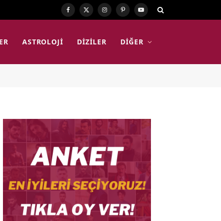
Facebook
X
Instagram
Pinterest
YouTube
(Twitter)
ER
ASTROLOJI
DIZILER
DIĞER