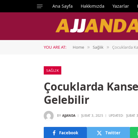
Ana Sayfa
Hakkımızda
Yazarlar
YOU ARE AT:
Home
Sağlık
Çocuklarda Kans
»
»
SAĞLIK
Çocuklarda Kanser
Gelebilir
BY
AJJANDA
ŞUBAT 3, 2025
UPDATED:
ŞUBAT 3
Facebook
Twitter