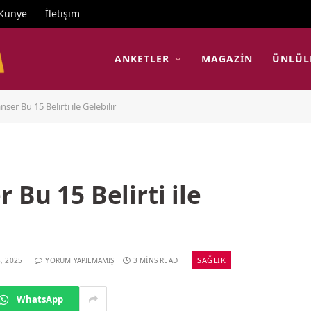
Künye
İletişim
ANKETLER
MAGAZIN
ÜNLÜL
er Bu 15 Belirti ile Gelebilir
 Bu 15 Belirti ile
SAĞLIK
, 2025
YORUM YAPILMAMIŞ
3 MINS READ
WhatsApp