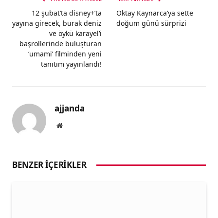
12 şubat’ta disney+’ta
Oktay Kaynarca’ya sette
yayına girecek, burak deniz
doğum günü sürprizi
ve öykü karayel’i
başrollerinde buluşturan
‘umami’ filminden yeni
tanıtım yayınlandı!
ajjanda
Website
BENZER İÇERIKLER