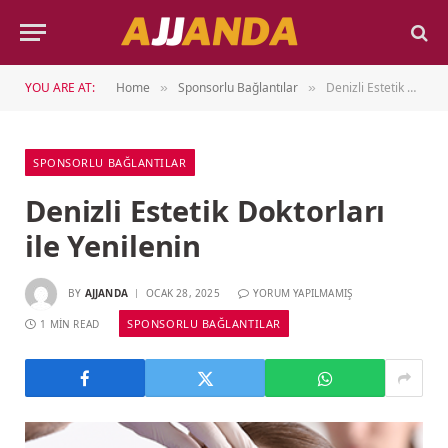
YOU ARE AT:
Home
Sponsorlu Bağlantılar
Denizli Estetik Doktorları ile Yenilenin
»
»
SPONSORLU BAĞLANTILAR
Denizli Estetik Doktorları
ile Yenilenin
BY
AJJANDA
OCAK 28, 2025
YORUM YAPILMAMIŞ
SPONSORLU BAĞLANTILAR
1 MIN READ