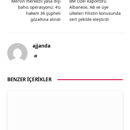
Mersin merkezli yasa dışı
BM Özel Raportörü
bahis operasyonu: 4’ü
Albanese, AB ve üye
hakem 36 şüpheli
ülkeleri Filistin konusunda
gözaltına alındı
sert şekilde eleştirdi
ajjanda
Website
BENZER İÇERIKLER