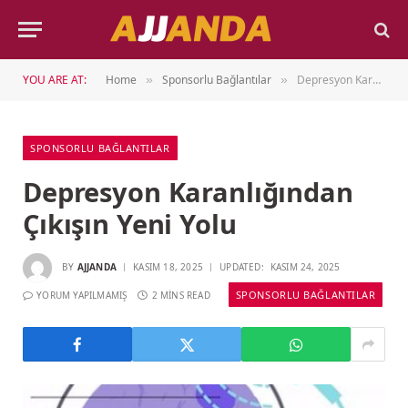
YOU ARE AT:
Home
Sponsorlu Bağlantılar
Depresyon Karanlığından Çıkışın Yeni Yolu
»
»
SPONSORLU BAĞLANTILAR
Depresyon Karanlığından
Çıkışın Yeni Yolu
BY
AJJANDA
KASIM 18, 2025
UPDATED:
KASIM 24, 2025
SPONSORLU BAĞLANTILAR
YORUM YAPILMAMIŞ
2 MINS READ