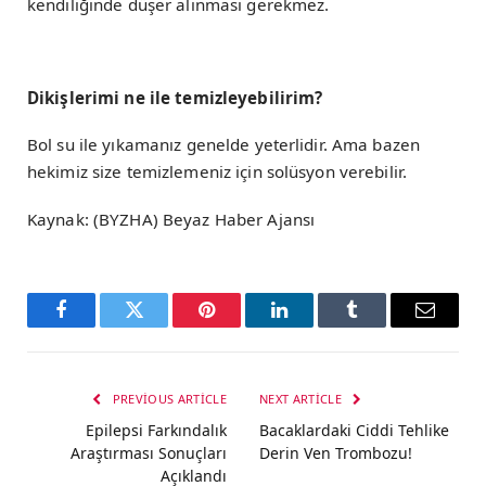
kendiliğinde düşer alınması gerekmez.
Dikişlerimi ne ile temizleyebilirim?
Bol su ile yıkamanız genelde yeterlidir. Ama bazen
hekimiz size temizlemeniz için solüsyon verebilir.
Kaynak: (BYZHA) Beyaz Haber Ajansı
Facebook
Twitter
Pinterest
LinkedIn
Tumblr
Email
PREVIOUS ARTICLE
NEXT ARTICLE
Epilepsi Farkındalık
Bacaklardaki Ciddi Tehlike
Araştırması Sonuçları
Derin Ven Trombozu!
Açıklandı