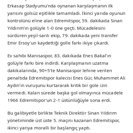
Erkasap Stadyumu’nda oynanan karşılaşmanın ilk
yarısını golsüz eşitlikle tamamladı. İkinci yarıda oyunun
kontrolünü eline alan Edremitspor, 59. dakikada Sinan
Yıldırım’ın golüyle 1-0 öne geçti. Mücadelesini
sürdüren yeşil-sarılı ekip, 79. dakikada yeni transfer
Emir Ersoy’un kaydettiği golle farkı ikiye çıkardı.
Ev sahibi Manisaspor, 83. dakikada Enes Bakal’ın
golüyle farkı bire indirdi. Karşılaşmanın uzatma
dakikalarında, 90+5’te Manisaspor lehine verilen
penaltıda Edremitspor kalecisi Enes Gür, Muhammet Ali
Aydın’ın vuruşunu kurtararak kritik bir gole izin
vermedi. Kalan sürede başka gol olmayınca mücadele
1966 Edremitspor’un 2-1 üstünlüğüyle sona erdi.
Bu galibiyetle birlikte Teknik Direktör Sinan Yıldırım
yönetiminde üst üste 5. maçını kazanan Edremitspor,
ikinci yarıya moralli bir başlangıç yaptı.