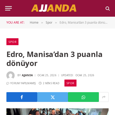
YOU ARE AT:
Home
Spor
Edro, Manisa’dan 3 puanla dönüyor
»
»
SPOR
Edro, Manisa’dan 3 puanla
dönüyor
BY
AJJANDA
OCAK 25, 2026
UPDATED:
OCAK 25, 2026
SPOR
YORUM YAPILMAMIŞ
2 MINS READ