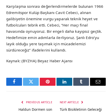
Karşılaşma sonrası değerlendirmelerde bulunan 1966
Edremitspor Kulüp Başkanı Cavit Cebeci, alınan
galibiyetin önemine vurgu yaparak teknik heyet ve
futbolcuları tebrik etti. Cebeci, “Her maçı final
havasında oynuyoruz. Bir engeli daha kayıpsız geçtik.
Hedefimize emin adımlarla ilerliyoruz. Şanlı Edro’yu
layık olduğu yere taşımak için mücadelemizi
sürdüreceğiz” ifadelerini kullandı.
Kaynak: (BYZHA) Beyaz Haber Ajansı
Facebook
Twitter
Pinterest
LinkedIn
Tumblr
Email
PREVIOUS ARTICLE
NEXT ARTICLE
Haldun Dormen son
Türk Bisikletinin Geleceği