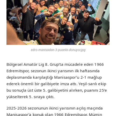
edro-manisadan-3-puanla-donuyor.jpg
Bölgesel Amatör Lig 8. Grup’ta mücadele eden 1966
Edremitspor, sezonun ikinci yarısının ilk haftasında
deplasmanda karşılaştığı Manisaspor’u 2-1 mağlup
ederek önemli bir galibiyete imza attı. Yeşil-sarılı ekip
bu sonuçla üst üste 5. galibiyetini alırken, puanını 25’e
yükselterek 5. sıraya çıktı.
2025-2026 sezonunun ikinci yarısının açılış maçında
Manisaspor’a konuk olan 1966 Edremitspor, Mümin