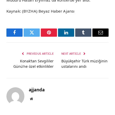
Müdürü Hasan Eryılmaz da konserde yer aldı.
Kaynak: (BYZHA) Beyaz Haber Ajansı
Facebook
Twitter
Pinterest
LinkedIn
Tumblr
Email
PREVIOUS ARTICLE
NEXT ARTICLE
Konak’tan Sevgililer
Büyükşehir Türk müziğinin
Günü’ne özel etkinlikler
ustalarını andı
ajjanda
Website