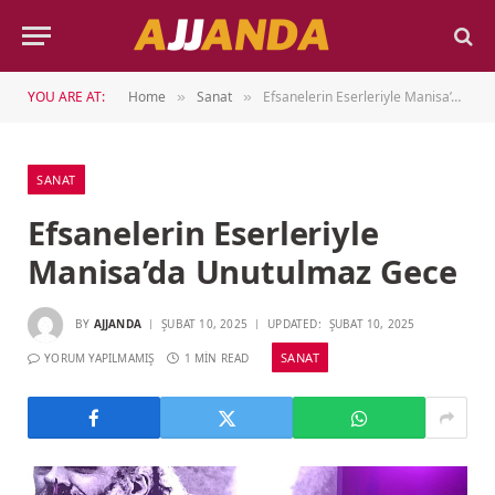
YOU ARE AT:
Home
Sanat
Efsanelerin Eserleriyle Manisa’da Unutulmaz Gece
»
»
SANAT
Efsanelerin Eserleriyle
Manisa’da Unutulmaz Gece
BY
AJJANDA
ŞUBAT 10, 2025
UPDATED:
ŞUBAT 10, 2025
SANAT
YORUM YAPILMAMIŞ
1 MIN READ