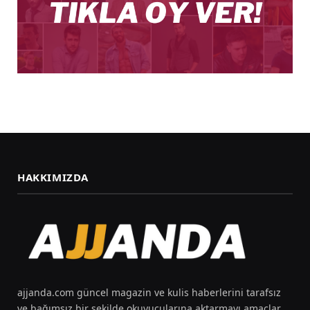
HAKKIMIZDA
ajjanda.com güncel magazin ve kulis haberlerini tarafsız
ve bağımsız bir şekilde okuyucularına aktarmayı amaçlar.