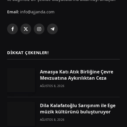
Email:
info@ajjanda.com
Facebook
X
Instagram
Telegram
(Twitter)
DIKKAT ÇEKENLER!
Amasya Katı Atık Birliğine Çevre
Mevzuatına Aykırılıktan Ceza
AĞUSTOS 8, 2026
Dila Kalafatoğlu Sarışınım ile Ege
müzik kültürünü buluşturuyor
AĞUSTOS 8, 2026