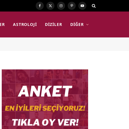
Facebook
X
Instagram
Pinterest
YouTube
(Twitter)
ER
ASTROLOJI
DIZILER
DIĞER