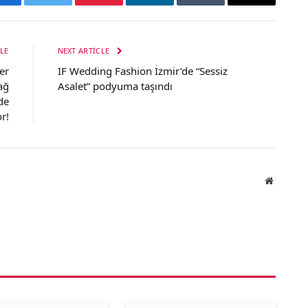
Facebook
Twitter
Pinterest
LinkedIn
Tumblr
Email
LE
NEXT ARTICLE
er
IF Wedding Fashion İzmir’de “Sessiz
ağ
Asalet” podyuma taşındı
de
r!
Website