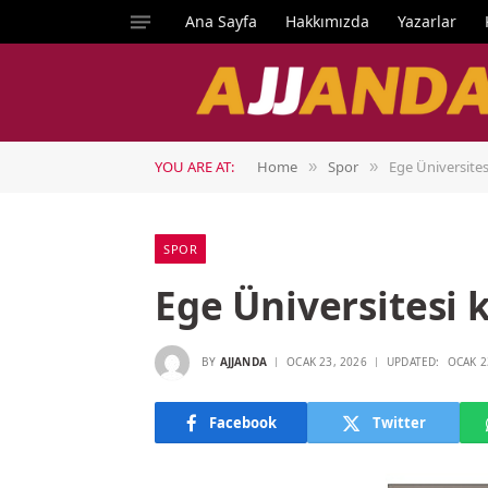
Ana Sayfa
Hakkımızda
Yazarlar
YOU ARE AT:
Home
Spor
Ege Üniversites
»
»
SPOR
Ege Üniversitesi 
BY
AJJANDA
OCAK 23, 2026
UPDATED:
OCAK 2
Facebook
Twitter