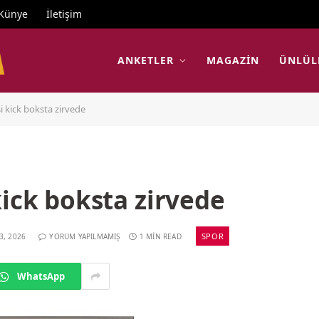
Künye
İletişim
ANKETLER
MAGAZIN
ÜNLÜL
i kick boksta zirvede
kick boksta zirvede
SPOR
3, 2026
YORUM YAPILMAMIŞ
1 MIN READ
WhatsApp