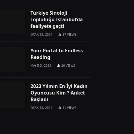
Türkiye Sinoloji
Topluluğu İstanbul’da
faaliyete geçti
OCAK 13, 2024
27
VIEWS
Your Portal to Endless
Reading
MAYIS 3, 2025
26
VIEWS
2023 Yılının En İyi Kadın
Oyuncusu Kim ? Anket
Başladı
OCAK 13, 2024
11
VIEWS