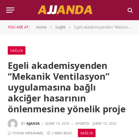
YOU ARE AT:
Home
Sağlık
Egeli akademisyenden “Mekanik Ventilasyon” uygulamasına bağlı akciğer hasarının önlenmesine yönelik proje
»
»
SAĞLIK
Egeli akademisyenden
“Mekanik Ventilasyon”
uygulamasına bağlı
akciğer hasarının
önlenmesine yönelik proje
BY
AJJANDA
ŞUBAT 10, 2025
UPDATED:
ŞUBAT 10, 2025
SAĞLIK
YORUM YAPILMAMIŞ
2 MINS READ