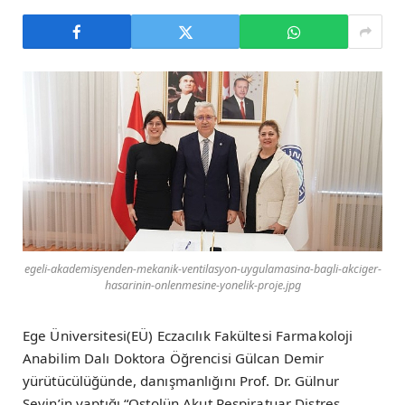
egeli-akademisyenden-mekanik-ventilasyon-uygulamasina-bagli-akciger-
hasarinin-onlenmesine-yonelik-proje.jpg
Ege Üniversitesi(EÜ) Eczacılık Fakültesi Farmakoloji
Anabilim Dalı Doktora Öğrencisi Gülcan Demir
yürütücülüğünde, danışmanlığını Prof. Dr. Gülnur
Sevin’in yaptığı “Ostolün Akut Respiratuar Distres