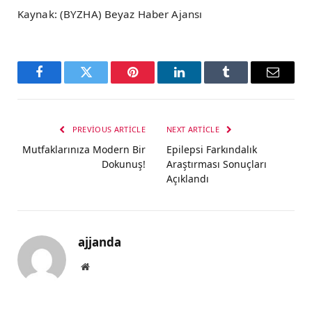
Kaynak: (BYZHA) Beyaz Haber Ajansı
Facebook
Twitter
Pinterest
LinkedIn
Tumblr
Email
PREVIOUS ARTICLE
NEXT ARTICLE
Mutfaklarınıza Modern Bir
Epilepsi Farkındalık
Dokunuş!
Araştırması Sonuçları
Açıklandı
ajjanda
Website