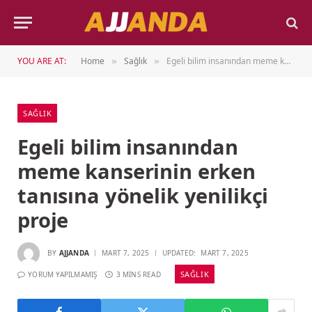
YOU ARE AT:
Home
Sağlık
Egeli bilim insanından meme kanserinin erken tanısına yönelik yenilikçi proje
»
»
SAĞLIK
Egeli bilim insanından
meme kanserinin erken
tanısına yönelik yenilikçi
proje
BY
AJJANDA
MART 7, 2025
UPDATED:
MART 7, 2025
SAĞLIK
YORUM YAPILMAMIŞ
3 MINS READ