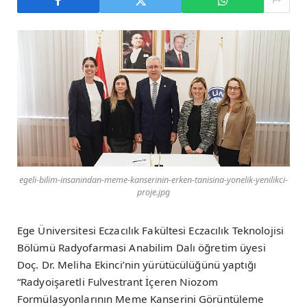
egeli-bilim-insanindan-meme-kanserinin-erken-tanisina-yonelik-yenilikci-
proje.jpg
Ege Üniversitesi Eczacılık Fakültesi Eczacılık Teknolojisi
Bölümü Radyofarmasi Anabilim Dalı öğretim üyesi
Doç. Dr. Meliha Ekinci’nin yürütücülüğünü yaptığı
“Radyoişaretli Fulvestrant İçeren Niozom
Formülasyonlarının Meme Kanserini Görüntüleme