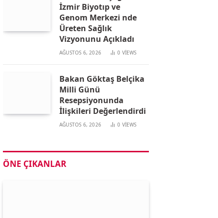
İzmir Biyotıp ve
Genom Merkezi nde
Üreten Sağlık
Vizyonunu Açıkladı
AĞUSTOS 6, 2026
0
VIEWS
Bakan Göktaş Belçika
Milli Günü
Resepsiyonunda
İlişkileri Değerlendirdi
AĞUSTOS 6, 2026
0
VIEWS
ÖNE ÇIKANLAR