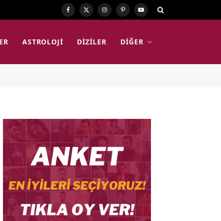
Facebook
X
Instagram
Pinterest
YouTube
(Twitter)
ER
ASTROLOJI
DIZILER
DIĞER