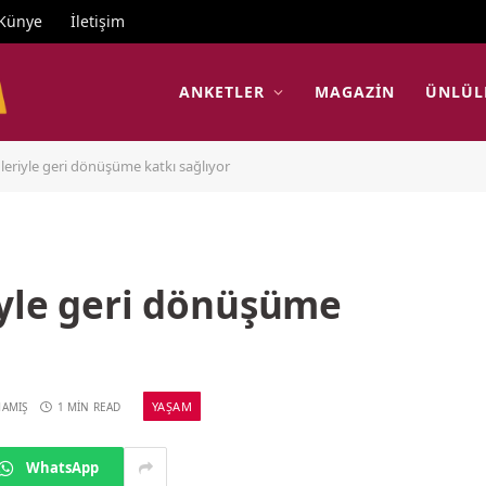
Künye
İletişim
ANKETLER
MAGAZIN
ÜNLÜL
leriyle geri dönüşüme katkı sağlıyor
iyle geri dönüşüme
YAŞAM
MAMIŞ
1 MIN READ
WhatsApp