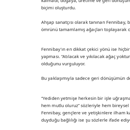
kalmadı; doğaya, üretime ve geri dönüşüm
biçimi oluşturdu.
Ahşap sanatçısı olarak tanınan Fennibay, 
ömrünü tamamlamış ağaçları toplayarak onla
Fennibay’ın en dikkat çekici yönü ise hiç
yapması. “Atılacak ve yıkılacak ağaç yokt
olduğunu vurguluyor.
Bu yaklaşımıyla sadece geri dönüşümün de
“Yediden yetmişe herkesin bir işle uğraşma
hem mutlu oluruz” sözleriyle hem bireysel 
Fennibay, gençlere ve yetişkinlere ilham 
duyduğu bağlılığı ise şu sözlerle ifade ediy