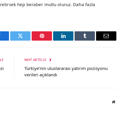
retirsek hep beraber mutlu oluruz. Daha fazla
Facebook
Twitter
Pinterest
LinkedIn
Tumblr
Email
LE
NEXT ARTICLE
zi
Türkiye’nin uluslararası yatırım pozisyonu
verileri açıklandı
Website