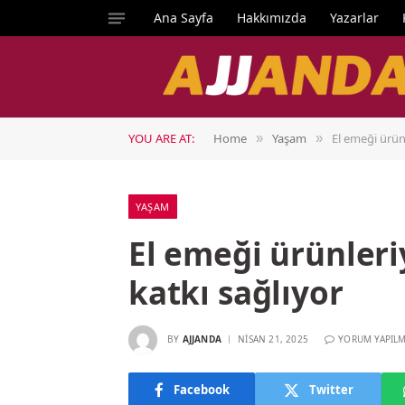
Ana Sayfa
Hakkımızda
Yazarlar
YOU ARE AT:
Home
Yaşam
El emeği ürün
»
»
YAŞAM
El emeği ürünler
katkı sağlıyor
BY
AJJANDA
NISAN 21, 2025
YORUM YAPIL
Facebook
Twitter