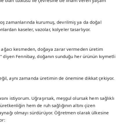
e olan tutkusu ile çevresine de ilham veren yaşam
boş zamanlarında kurumuş, devrilmiş ya da doğal
rdan kaseler, vazolar, kolyeler tasarlıyor.
bir ağacı kesmeden, doğaya zarar vermeden üretim
ur” diyen Fennibay, doğanın sunduğu her ürünün kıymetli
ğil, aynı zamanda üretimin de önemine dikkat çekiyor.
sını istiyorum. Uğraşırsak, meşgul olursak hem sağlıklı
üretkenliğin hem de ruh sağlığının altını çizen
kaynağı olmayı sürdürüyor. Öğretmen olarak ülkesine
or: