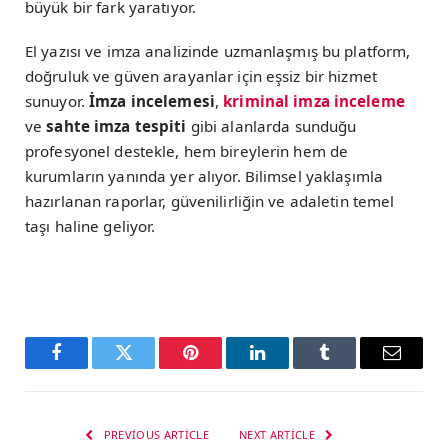
büyük bir fark yaratıyor.
El yazısı ve imza analizinde uzmanlaşmış bu platform,
doğruluk ve güven arayanlar için eşsiz bir hizmet
sunuyor.
İmza incelemesi
,
kriminal imza inceleme
ve
sahte imza tespiti
gibi alanlarda sunduğu
profesyonel destekle, hem bireylerin hem de
kurumların yanında yer alıyor. Bilimsel yaklaşımla
hazırlanan raporlar, güvenilirliğin ve adaletin temel
taşı haline geliyor.
Facebook
Twitter
Pinterest
LinkedIn
Tumblr
Email
PREVIOUS ARTICLE
NEXT ARTICLE